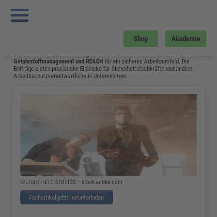
Sie sind hier:
Startseite
»
Fachwissen
»
Arbeitsschutz
»
Ersthelfer im Betrieb –
Ausbildung und Aufgaben
»
Seite 21
Arbeitsschutz
Shop
Akademie
Hier gibt es aktuelles Fachwissen zu Themen wie
Arbeitssicherheit
,
Brandschutz
und
Notfallmanagement
im Betrieb. Hinzu kommen Inhalte zu
Gefahrstoffmanagement
und
REACH
für ein sicheres Arbeitsumfeld. Die
Beiträge bieten praxisnahe Einblicke für Sicherheitsfachkräfte und andere
Arbeitsschutzverantwortliche in Unternehmen.
© LIGHTFIELD STUDIOS – stock.adobe.com
Fachartikel jetzt herunterladen