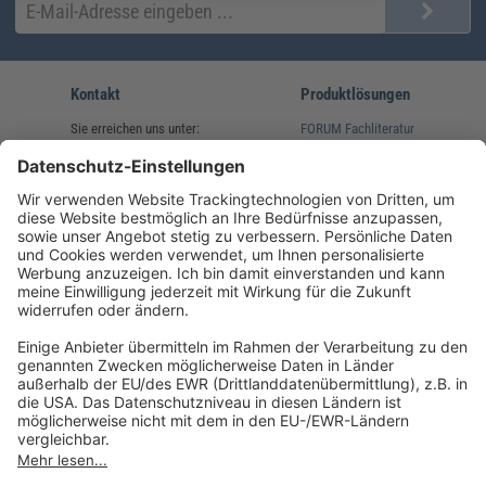
Kontakt
Produktlösungen
Sie erreichen uns unter:
FORUM Fachliteratur
AKADEMIE HERKERT
(08233) 38 11 23
Unsere Marken
service@forum-verlag.com
Mo-Do 07:30 - 17:00 Uhr
Fr 07:30 - 15:00 Uhr
Folgen Sie uns
Impressum
Datenschutz