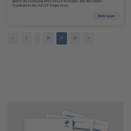
gehört die Erstellung eines HACCP-Konzepts, das den sieben
Grundsätzen des HACCP folgen muss.
Mehr lesen
<
1
…
20
21
22
>
2
3
4