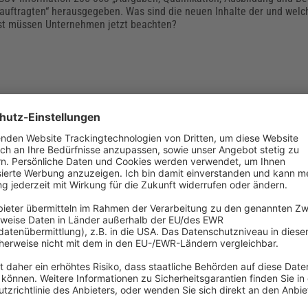
uftragten“ herausgegeben. Was sind die neuen Inhalte der und welc
st müssen Unternehmen jetzt beachten?
depflicht ab 05.01.2021 in SCIP-Datenbank
 müssen Unternehmen Erzeugnissen mit SVHC-Stoffen in der SCIP-Da
emikalienagentur verpflichtend melden. Betroffen sind alle Erzeugnis
rstellen, zusammensetzen, einführen oder vertreiben und SVHC in ei
n. Was Verantwortliche jetzt beachten müssen.