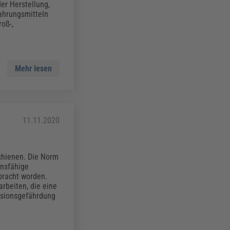
er Herstellung,
ahrungsmitteln
roß-,
Mehr lesen
11.11.2020
chienen. Die Norm
onsfähige
bracht worden.
rbeiten, die eine
osionsgefährdung