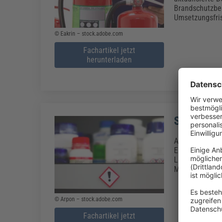
Brandschutzbea
Umsetzungsfri
© Eakrin – stock.adobe.com
Fachartikel jetzt
herunterladen
SVHC: Mel
Ab 05.01.2021
Europäische Ch
Lieferanten he
Menge enthalte
© Arpon – stock.adobe.com
Fachartikel jetzt