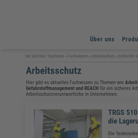
Über uns
Prod
Arbeitsschutz
Arbeitsschutz
Arbeitsschutz
Sie sind hier:
Startseite
»
Fachwissen
»
Arbeitsschutz
»
Ersthelfer
Fachpublikationen & Arbeitshilfen
Arbeitsschutz
Bildung und Erziehung
Bildung und Erziehung
Weiterbildungen (AKADEMIE HERKERT)
Arbeitssicherheit & Gesundheitsschutz
Assistenz & Office-Management
Baurecht & Architektenrecht
Energie und Umwelt
Energie und Umwelt
Hier gibt es aktuelles Fachwissen zu Themen wie
Arbeit
Arbeitsschutz & Brandschutz
Bau, Immobilien & Gebäudemanagement
Bildung und Erziehung
Gefahrstoffmanagement
und
REACH
für ein sicheres Ar
Brandschutz
Energieoptimiertes & klimaneutrales Bauen
Arbeitsschutzverantwortliche in Unternehmen.
Kommunales
Kommunales
Fachpublikationen & Arbeitshilfen
Nachhaltiges Planen
Reisekosten und Finanzen
Reisekosten und Finanzen
Kinderschutz, Jugendhilfe & Inklusion
Datenschutz & IT-Recht
Elektrosicherheit
TRGS 510:
Datenschutz & IT-Sicherheit
Elektrosicherheit & Elektrotechnik
Energie und Umwelt
die Lager
Fachpublikationen & Arbeitshilfen
Die Technische
Weiterbildungen (AKADEMIE HERKERT)