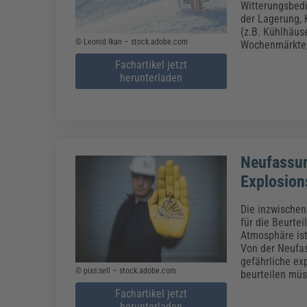
Witterungsbedi
der Lagerung,
(z.B. Kühlhäuse
© Leonid Ikan – stock.adobe.com
Wochenmärkte, 
Fachartikel jetzt
herunterladen
Neufassun
Explosion
Die inzwischen
für die Beurte
Atmosphäre ist
Von der Neufas
gefährliche ex
© pixs:sell – stock.adobe.com
beurteilen müs
Fachartikel jetzt
herunterladen