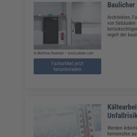
Baulicher
Architekten, F
von Gebäuden d
berücksichtige
regelt der bau
© Matthias Buehner – stock.adobe.com
Fachartikel jetzt
herunterladen
Kältearbei
Unfallrisi
Werden Arbeit
hervorrufen au