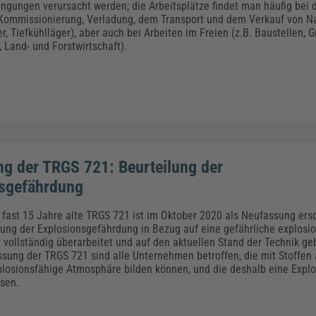
ngungen verursacht werden; die Arbeitsplätze findet man häufig bei d
 Kommissionierung, Verladung, dem Transport und dem Verkauf von N
r, Tiefkühlläger), aber auch bei Arbeiten im Freien (z.B. Baustellen, G
Land- und Forstwirtschaft).
g der TRGS 721: Beurteilung der
sgefährdung
 fast 15 Jahre alte TRGS 721 ist im Oktober 2020 als Neufassung ers
ilung der Explosionsgefährdung in Bezug auf eine gefährliche explosi
 vollständig überarbeitet und auf den aktuellen Stand der Technik ge
sung der TRGS 721 sind alle Unternehmen betroffen, die mit Stoffen a
plosionsfähige Atmosphäre bilden können, und die deshalb eine Expl
sen.