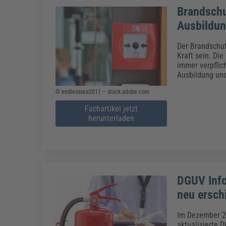
Brandschu
Ausbildu
Der Brandschut
Kraft sein. Die
immer verpflic
Ausbildung und
© endlesssea2011 – stock.adobe.com
Fachartikel jetzt
herunterladen
DGUV Info
neu ersch
Im Dezember 20
aktualisierte 