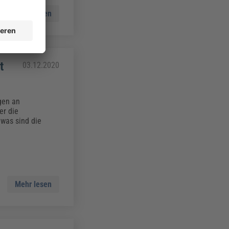
Mehr lesen
t
03.12.2020
gen an
er die
was sind die
Mehr lesen