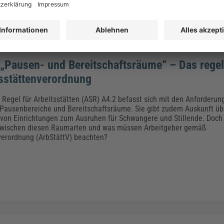
„Pausen- und Bereitschaftsräume“ – Das regel
tsstättenverordnung
 Regel für Arbeitsstätten (ASR) A4.2 befasst sich mit den Anforderun
ausenbereiche und Bereitschaftsräume. Sie gibt zudem Auskunft üb
von Einrichtungen zum Ausruhen für Schwangere und Stillende. Doch 
zwischen diesen Raumarten und was müssen Arbeitgeber gemäß
verordnung (ArbStättV) beachten?