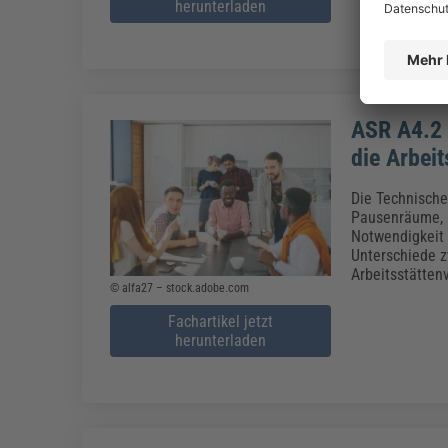
herunterladen
ASR A4.2 
die Arbei
Die Technische
Pausenräume, P
Notwendigkeit 
Unterschiede 
Arbeitsstätten
© alfa27 – stock.adobe.com
Fachartikel jetzt
herunterladen