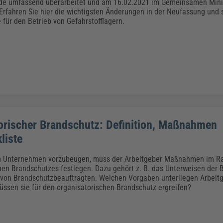
Klimaanpassung
Qualitätsmanagement
Praxismanagement, Abrechnung & Therapie
Q
de umfassend überarbeitet und am 16.02.2021 im Gemeinsamen Minis
. Erfahren Sie hier die wichtigsten Änderungen in der Neufassung und s
Künstliche Intelligenz
 für den Betrieb von Gefahrstofflagern.
Weiterbildungen (AKADEMIE HERKERT)
Fac
We
Feuerwehr
H
Kommunales
Zoll und Export
Recht, Sicherheit & Ordnung
V
Fachpublikationen & Arbeitshilfen
Weiterbildungen (AKADEMIE HERKERT)
Zollverfahren & Zollvorschriften
orischer Brandschutz: Definition, Maßnahmen
liste
 Unternehmen vorzubeugen, muss der Arbeitgeber Maßnahmen im R
hen Brandschutzes festlegen. Dazu gehört z. B. das Unterweisen der 
 von Brandschutzbeauftragten. Welchen Vorgaben unterliegen Arbeit
sen sie für den organisatorischen Brandschutz ergreifen?