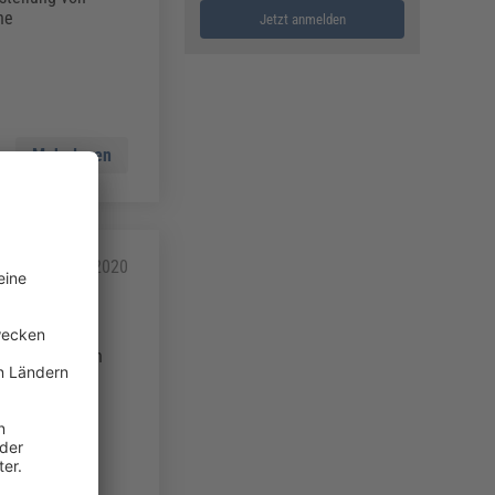
he
Jetzt anmelden
Mehr lesen
09.12.2020
tenbank der
se, die
ner bestimmten