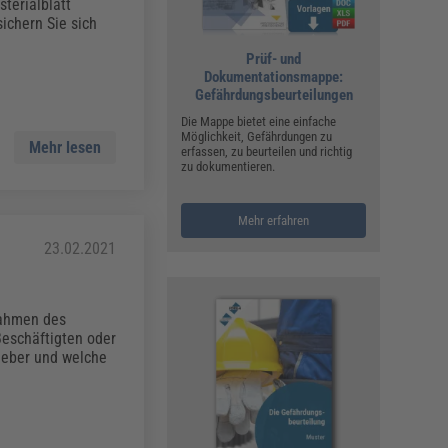
ualitätsmanagement, Hygiene & Arbeitsschutz
terialblatt
ichern Sie sich
Personalmanagement
Prüf- und
hpublikationen & Arbeitshilfen
Dokumentationsmappe:
iterbildungen (AKADEMIE HERKERT)
Gefährdungsbeurteilungen
ausmeister & Haustechnik
Die Mappe bietet eine einfache
Möglichkeit, Gefährdungen zu
ergaberecht
Mehr lesen
erfassen, zu beurteilen und richtig
zu dokumentieren.
Mehr erfahren
23.02.2021
ahmen des
Beschäftigten oder
geber und welche