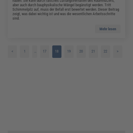
haben: Sie kann durch falsches Lüftungsverhalten des Raumnutzers,
aber auch durch bauphysikalische Mängel begünstigt werden. Tritt
Schimmelpilz auf, muss der Befall erst bewertet werden. Dieser Beitrag
zeigt, was dabei wichtig ist und was die wesentlichen Arbeitsschritte
sind.
Mehr lesen
<
1
…
17
18
19
20
21
22
>
2
3
4