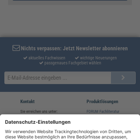
Nichts verpassen: Jetzt Newsletter abonnieren
aktuelles Fachwissen
wichtige Neuerungen
passgenaues Fachgebiet wählen
Kontakt
Produktlösungen
Sie erreichen uns unter:
FORUM Fachliteratur
AKADEMIE HERKERT
(08233) 38 11 23
Unsere Marken
service@forum-verlag.com