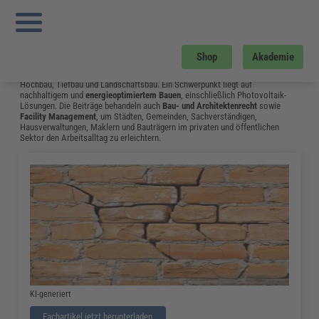
Sie sind hier:
Startseite
»
Fachwissen
»
Bau und Gebäudemanagement
»
Flachdachrichtlinie: im März 2020 Sind Neue Skizzen Hinzugekommen
»
Seite 18
Bau und Gebäudemanagement
Shop
Akademie
Vom Neubau bis hin zum Umgang mit Bauschäden: Das Fachwissen aus dem
Bereich Bau & Gebäudemanagement unterstützt Fachleute in Bauplanung,
Hochbau, Tiefbau und Landschaftsbau. Ein Schwerpunkt liegt auf
nachhaltigem und
energieoptimiertem Bauen
, einschließlich Photovoltaik-
Lösungen. Die Beiträge behandeln auch
Bau- und Architektenrecht
sowie
Facility Management
, um Städten, Gemeinden, Sachverständigen,
Hausverwaltungen, Maklern und Bauträgern im privaten und öffentlichen
Sektor den Arbeitsalltag zu erleichtern.
KI-generiert
Fachartikel jetzt herunterladen