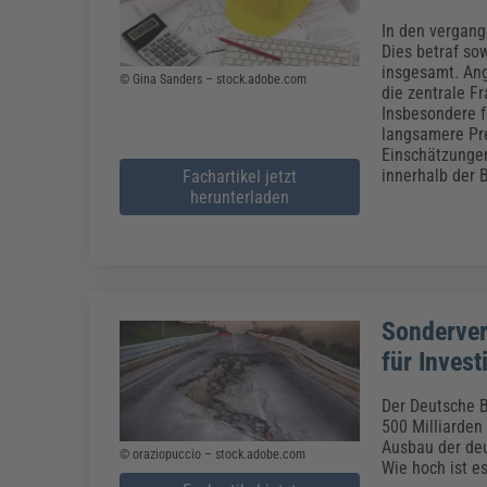
In den vergang
Dies betraf so
insgesamt. Ang
© Gina Sanders – stock.adobe.com
die zentrale F
Insbesondere f
langsamere Pre
Einschätzungen
innerhalb der 
Fachartikel jetzt
herunterladen
Sonderver
für Invest
Der Deutsche B
500 Milliarden
Ausbau der deu
© oraziopuccio – stock.adobe.com
Wie hoch ist es