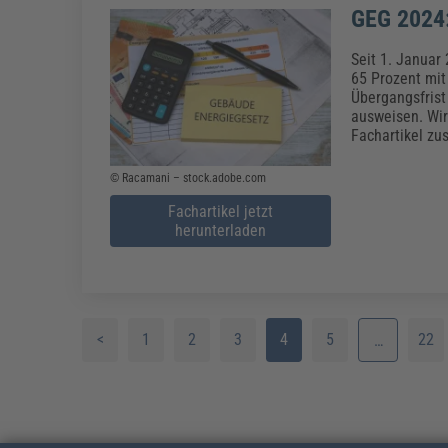
GEG 2024:
Seit 1. Januar
65 Prozent mit
Übergangsfris
ausweisen. Wir
Fachartikel z
© Racamani – stock.adobe.com
Fachartikel jetzt
herunterladen
<
1
2
3
4
5
22
…
6
7