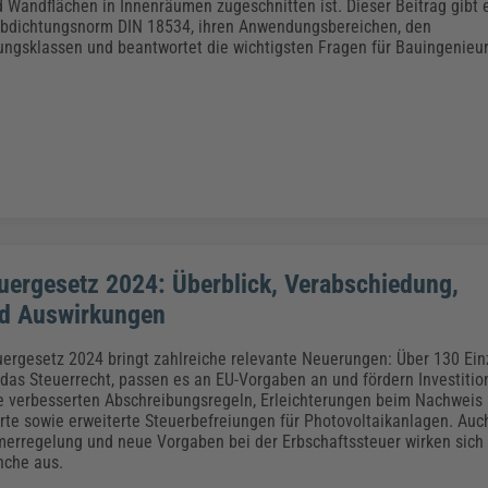
Klimaanpassung
Qualitätsmanagement
Praxismanagement, Abrechnung & Therapie
Q
 Wandflächen in Innenräumen zugeschnitten ist. Dieser Beitrag gibt 
Abdichtungsnorm DIN 18534, ihren Anwendungsbereichen, den
Künstliche Intelligenz
ngsklassen und beantwortet die wichtigsten Fragen für Bauingenieu
Weiterbildungen (AKADEMIE HERKERT)
Fac
We
Feuerwehr
H
Kommunales
Zoll und Export
Recht, Sicherheit & Ordnung
V
Fachpublikationen & Arbeitshilfen
Weiterbildungen (AKADEMIE HERKERT)
Zollverfahren & Zollvorschriften
uergesetz 2024: Überblick, Verabschiedung,
nd Auswirkungen
uergesetz 2024 bringt zahlreiche relevante Neuerungen: Über 130 E
das Steuerrecht, passen es an EU-Vorgaben an und fördern Investiti
ie verbesserten Abschreibungsregeln, Erleichterungen beim Nachweis 
te sowie erweiterte Steuerbefreiungen für Photovoltaikanlagen. Auch
erregelung und neue Vorgaben bei der Erbschaftssteuer wirken sich d
nche aus.