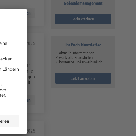
Gebäudemanagement
Mehr lesen
Mehr erfahren
26.03.2025
Ihr Fach-Newsletter
✓ aktuelle Informationen
✓ wertvolle Praxishilfen
✓ kostenlos und unverbindlich
chtet nicht nur
auch, wie moderne
 Mit nachhaltigen
Jetzt anmelden
halt, Sicherheit
Mehr lesen
-
24.03.2025