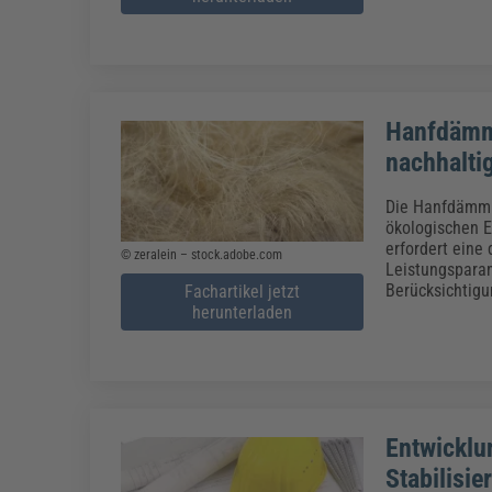
Hanfdämmu
nachhalti
Die Hanfdämmun
ökologischen E
erfordert eine
© zeralein – stock.adobe.com
Leistungsparam
Berücksichtigu
Fachartikel jetzt
herunterladen
Entwicklu
Stabilisie