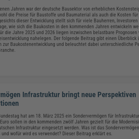
enen Jahren war der deutsche Bausektor von erheblichen Kostenstei
wohl die Preise für Baustoffe und Baumaterial als auch die Kosten fü
esichts dieser Entwicklung stellt sich für viele Bauherren, Investor
rage, wie sich die Baukosten in den kommenden Jahren entwickeln we
ür die Jahre 2025 und 2026 liegen inzwischen belastbare Prognosen v
isentwicklung nahelegen. Der folgende Beitrag gibt einen Überblick ü
 zur Baukostenentwicklung und beleuchtet dabei unterschiedliche P
Branche.
mögen Infrastruktur bringt neue Perspektiven
itionen
undestag hat am 18. März 2025 ein Sondervermögen für Infrastruktu
 Euro sollen in den kommenden zwölf Jahren gezielt für die Modernis
tschen Infrastruktur eingesetzt werden. Was ist das Sondervermögen 
 und wofür wird es verwendet? Dieser Beitrag erklärt es.