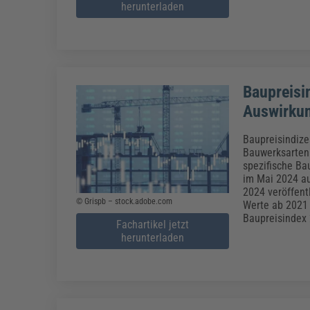
herunterladen
Baupreisi
Auswirku
Baupreisindize
Bauwerksarten 
spezifische Ba
im Mai 2024 au
2024 veröffent
© Grispb – stock.adobe.com
Werte ab 2021 
Baupreisindex 2
Fachartikel jetzt
herunterladen