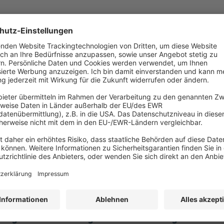
einigung: Mehr als nur Optik – Schutz,
t und gesetzliche Vorgaben
st die Gebäude- und Fassadenreinigung wirklich? Der Fachbeitrag beleu
en und funktionalen Vorteile regelmäßiger Reinigung, sondern zeigt 
eltauflagen, Denkmalschutz und Arbeitssicherheit zusammenspielen.
laren gesetzlichen Vorgaben wird Reinigung zur Investition in Werter
izienz – für Eigentümer, Verwalter und Planer.
zengesetz: neue Regeln & Auswirkungen für PV