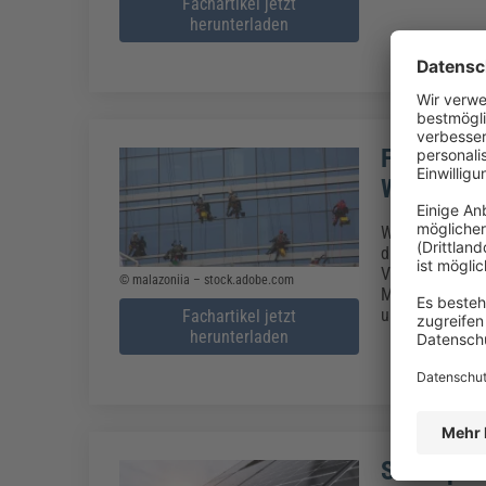
Fachartikel jetzt
herunterladen
Fassadenr
Werterhal
Wie sinnvoll i
die ästhetisch
Verfahren, Umw
© malazoniia – stock.adobe.com
Methoden und k
und Energieeff
Fachartikel jetzt
herunterladen
Solarspit