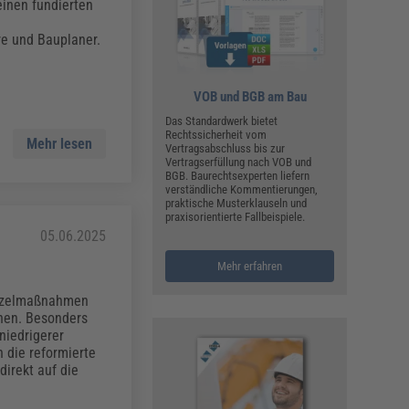
ualitätsmanagement, Hygiene & Arbeitsschutz
einen fundierten
Personalmanagement
re und Bauplaner.
hpublikationen & Arbeitshilfen
iterbildungen (AKADEMIE HERKERT)
ausmeister & Haustechnik
VOB und BGB am Bau
Das Standardwerk bietet
ergaberecht
Rechtssicherheit vom
Mehr lesen
Vertragsabschluss bis zur
Vertragserfüllung nach VOB und
BGB. Baurechtsexperten liefern
verständliche Kommentierungen,
praktische Musterklauseln und
praxisorientierte Fallbeispiele.
05.06.2025
Mehr erfahren
inzelmaßnahmen
onen. Besonders
niedrigerer
 die reformierte
irekt auf die