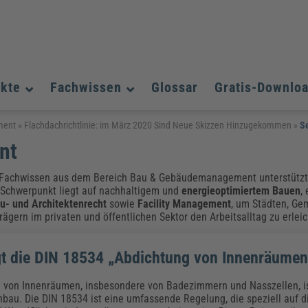
ukte
Fachwissen
Glossar
Gratis-Downlo
Assistenz und Office-Management
Assistenz und Office-Management
Assistenz und Office-Management
ment
»
Flachdachrichtlinie: im März 2020 Sind Neue Skizzen Hinzugekommen
»
Se
nt
Weiterbildungen (AKADEMIE HERKERT)
Fac
Datenschutz und IT-Sicherheit
Datenschutz und IT-Sicherheit
We
Aushangpflichtige Gesetze & Vorschriften
Bauausführung
Be
B
Fachwissen aus dem Bereich Bau & Gebäudemanagement unterstützt 
Führung und Management
Führung und Management
 Schwerpunkt liegt auf nachhaltigem und
energieoptimiertem Bauen
,
Gefahrstoffe & REACH
Datenschutz und IT-Sicherheit
Chemikalen & Gefahrstoffe
Immobilienwirtschaft
E
L
u- und Architektenrecht
sowie
Facility Management
, um Städten, Ge
Künstliche Intelligenz
Künstliche Intelligenz
Fachpublikationen & Arbeitshilfen
Fac
gern im privaten und öffentlichen Sektor den Arbeitsalltag zu erleic
Weiterbildungen (AKADEMIE HERKERT)
We
Zoll und Export
Zoll und Export
Leitung, Organisation & Dokumentation
Organisation & Dokumentation
U
t die DIN 18534 „Abdichtung von Innenräumen
Führung und Management
Fachpublikationen & Arbeitshilfen
Fac
 von Innenräumen, insbesondere von Badezimmern und Nasszellen, is
au. Die DIN 18534 ist eine umfassende Regelung, die speziell auf 
Weiterbildungen (AKADEMIE HERKERT)
We