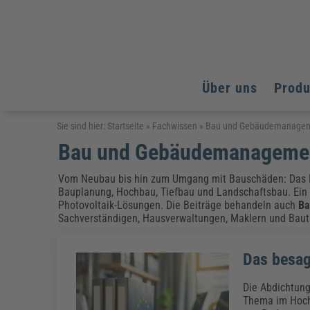
Über uns
Prod
Arbeitsschutz
Arbeitsschutz
Arbeitsschutz
Sie sind hier:
Startseite
»
Fachwissen
»
Bau und Gebäudemanage
Bau und Gebäudemanageme
Fachpublikationen & Arbeitshilfen
Bildung und Erziehung
Bildung und Erziehung
Weiterbildungen (AKADEMIE HERKERT)
Arbeitssicherheit & Gesundheitsschutz
Assistenz & Office-Management
Baurecht & Architektenrecht
Vom Neubau bis hin zum Umgang mit Bauschäden: Das 
Energie und Umwelt
Energie und Umwelt
Bauplanung, Hochbau, Tiefbau und Landschaftsbau. Ein
Arbeitsschutz & Brandschutz
Bau, Immobilien & Gebäudemanagement
Bildung und Erziehung
Brandschutz
Energieoptimiertes & klimaneutrales Bauen
Photovoltaik-Lösungen. Die Beiträge behandeln auch
Ba
Kommunales
Kommunales
Fachpublikationen & Arbeitshilfen
Sachverständigen, Hausverwaltungen, Maklern und Bauträ
Nachhaltiges Planen
Reisekosten und Finanzen
Reisekosten und Finanzen
Kinderschutz, Jugendhilfe & Inklusion
Datenschutz & IT-Recht
Elektrosicherheit
Das besag
Datenschutz & IT-Sicherheit
Elektrosicherheit & Elektrotechnik
Energie und Umwelt
Fachpublikationen & Arbeitshilfen
Die Abdichtung
Thema im Hochb
Weiterbildungen (AKADEMIE HERKERT)