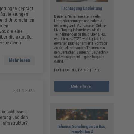
Fachtagung Bauleitung
gerungen geprägt.
r Bauleistungen
Bauleiter/innen meistern viele
en und Unternehmen
Herausforderungen und haben oft
rden.
nur wenig Zeit. Auf unserer Online-
Live-Tagung informieren wir die
or, die eine
Teilnehmenden deshalb über alles,
ber die aktuellen
was für sie JETZT wichtig ist. Sie
erspektiven
erwarten praxisorientierte Vorträge
zu aktuell relevanten Themen aus
den Bereichen Baurecht, Bautechnik
und Management – ganz bequem
Mehr lesen
online.
FACHTAGUNG, DAUER 1 TAG
Mehr erfahren
23.04.2025
r beschlossen:
ierung und den
Infrastruktur?
Inhouse Schulungen zu Bau,
Immobilien &