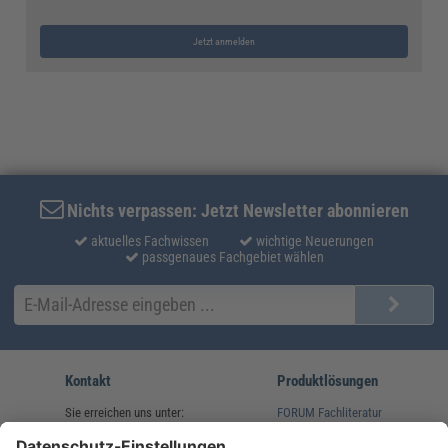
Jetzt anmelden
Nichts verpassen: Jetzt Newsletter abonnieren
aktuelles Fachwissen
wichtige Neuerungen
passgenaues Fachgebiet wählen
Kontakt
Produktlösungen
Sie erreichen uns unter:
FORUM Fachliteratur
AKADEMIE HERKERT
(08233) 38 11 23