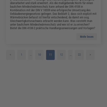
überarbeitet und stark erweitert. Als die maßgebende Norm für einen
baulichen Mindestwärmeschutz kann anhand der DIN 4108 in
Kombination mit der DIN V 18559 eine erfolgreiche Umsetzung des
Gebäudeenergiegesetzes gelingen. Das Beiblatt 2, dass sich explizit mit
Wärmebrücken befasst ist hierfür entscheidend, da damit ein sog.
Gleichwertigkeitsnachweis erbracht werden kann. Was versteht man
unter baulichem Mindestwärmeschutz und wie ist er zu erreichen?
Bietet die DIN 4108-2 praktische Handlungsanweisungen und Vorlagen?
Mehr lesen
<
1
…
10
11
12
…
22
>
2
13
3
14
4
15