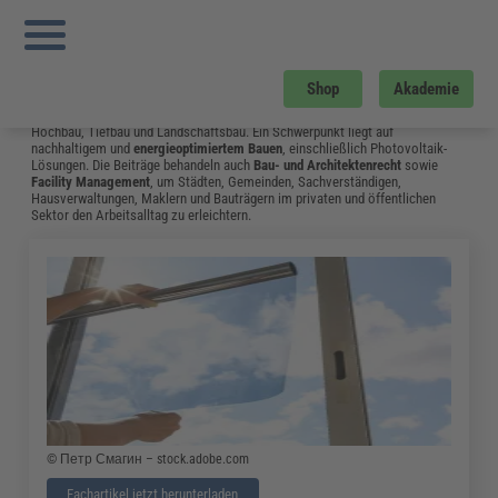
Sie sind hier:
Startseite
»
Fachwissen
»
Bau und Gebäudemanagement
»
Flachdachrichtlinie: im März 2020 Sind Neue Skizzen Hinzugekommen
»
Seite 11
Bau und Gebäudemanagement
Shop
Akademie
Vom Neubau bis hin zum Umgang mit Bauschäden: Das Fachwissen aus dem
Bereich Bau & Gebäudemanagement unterstützt Fachleute in Bauplanung,
Hochbau, Tiefbau und Landschaftsbau. Ein Schwerpunkt liegt auf
nachhaltigem und
energieoptimiertem Bauen
, einschließlich Photovoltaik-
Lösungen. Die Beiträge behandeln auch
Bau- und Architektenrecht
sowie
Facility Management
, um Städten, Gemeinden, Sachverständigen,
Hausverwaltungen, Maklern und Bauträgern im privaten und öffentlichen
Sektor den Arbeitsalltag zu erleichtern.
© Петр Смагин – stock.adobe.com
Fachartikel jetzt herunterladen