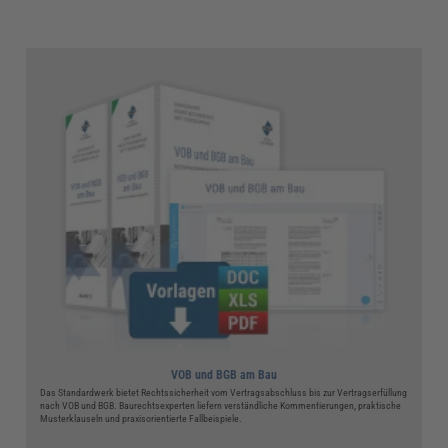
VOB und BGB am Bau
Das Standardwerk bietet Rechtssicherheit vom Vertragsabschluss bis zur Vertragserfüllung
nach VOB und BGB. Baurechtsexperten liefern verständliche Kommentierungen, praktische
Musterklauseln und praxisorientierte Fallbeispiele.