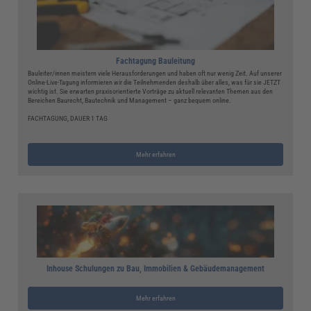
Fachtagung Bauleitung
Bauleiter/innen meistern viele Herausforderungen und haben oft nur wenig Zeit. Auf unserer
Online-Live-Tagung informieren wir die Teilnehmenden deshalb über alles, was für sie JETZT
wichtig ist. Sie erwarten praxisorientierte Vorträge zu aktuell relevanten Themen aus den
Bereichen Baurecht, Bautechnik und Management – ganz bequem online.
FACHTAGUNG, DAUER 1 TAG
Mehr erfahren
Inhouse Schulungen zu Bau, Immobilien & Gebäudemanagement
Mehr erfahren