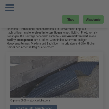
Sie sind hier:
Startseite
»
Fachwissen
»
Bau und Gebäudemanagement
»
Flachdachrichtlinie: im März 2020 Sind Neue Skizzen Hinzugekommen
»
Seite 2
Bau und Gebäudemanagement
Shop
Akademie
Vom Neubau bis hin zum Umgang mit Bauschäden: Das Fachwissen aus dem
Bereich Bau & Gebäudemanagement unterstützt Fachleute in Bauplanung,
Hochbau, Tiefbau und Landschaftsbau. Ein Schwerpunkt liegt auf
nachhaltigem und
energieoptimiertem Bauen
, einschließlich Photovoltaik-
Lösungen. Die Beiträge behandeln auch
Bau- und Architektenrecht
sowie
Facility Management
, um Städten, Gemeinden, Sachverständigen,
Hausverwaltungen, Maklern und Bauträgern im privaten und öffentlichen
Sektor den Arbeitsalltag zu erleichtern.
© photo 5000 – stock.adobe.com
Fachartikel jetzt herunterladen