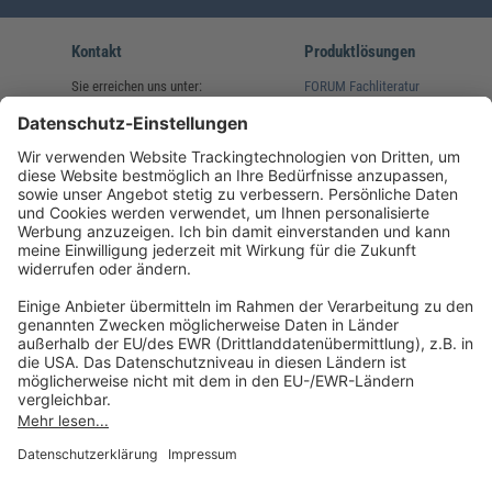
Kontakt
Produktlösungen
Sie erreichen uns unter:
FORUM Fachliteratur
AKADEMIE HERKERT
(08233) 38 11 23
Unsere Marken
service@forum-verlag.com
Mo-Do 07:30 - 17:00 Uhr
Fr 07:30 - 15:00 Uhr
Folgen Sie uns
Impressum
Datenschutz
Cookie-Einstellungen