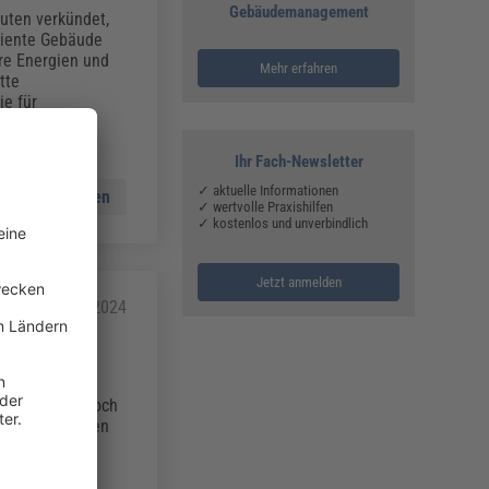
Gebäudemanagement
uten verkündet,
iziente Gebäude
re Energien und
Mehr erfahren
tte
ie für
 2024.
Ihr Fach-Newsletter
✓ aktuelle Informationen
Mehr lesen
✓ wertvolle Praxishilfen
✓ kostenlos und unverbindlich
Jetzt anmelden
25.01.2024
ndlagen zur
nz erhöhen. Doch
ren? Was müssen
en, um exakte