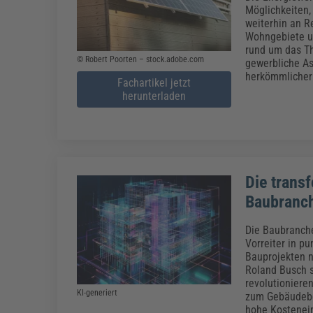
Erneuerbare Energien
Geschäftsführung
Pflegeleitung & Pflegepraxis
Möglichkeiten,
Energie & Umwelt
Führung & Management
Gesundheit & Pflege
Kommunales
weiterhin an R
Wohngebiete un
Fachpublikationen & Arbeitshilfen
rund um das T
© Robert Poorten – stock.adobe.com
Weiterbildungen (AKADEMIE HERKERT)
gewerbliche A
Bauhof
Künstliche Intelligenz
Personalwesen
herkömmlicher
Fachartikel jetzt
Bau, Immobilien & Gebäudemanagement
Personal, Ausbildung & Recht
Reisekosten und Finanzen
herunterladen
Grünflächen
Weiterbildungen (AKADEMIE HERKERT)
Verkehrsrecht
Reisekosten & Finanzen
Zollabwicklung & Exportabwicklung
Zoll & Export
Die transf
Baubranc
Die Baubranche
Vorreiter in pu
Bauprojekten n
Roland Busch s
revolutioniere
KI-generiert
zum Gebäudebet
hohe Kostenei