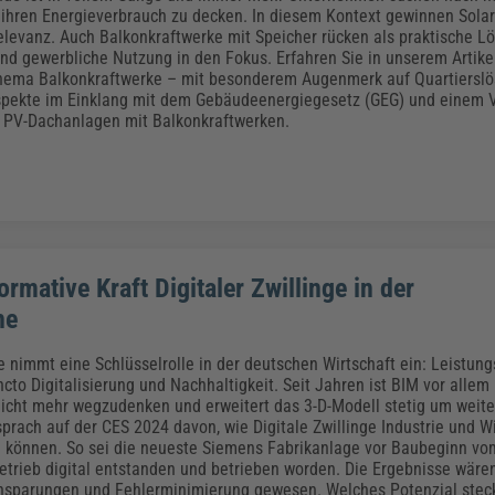
Klimaanpassung
Qualitätsmanagement
Praxismanagement, Abrechnung & Therapie
Q
 ihren Energieverbrauch zu decken. In diesem Kontext gewinnen Sol
Künstliche Intelligenz
elevanz. Auch Balkonkraftwerke mit Speicher rücken als praktische Lö
d gewerbliche Nutzung in den Fokus. Erfahren Sie in unserem Artikel
Weiterbildungen (AKADEMIE HERKERT)
Fac
hema Balkonkraftwerke – mit besonderem Augenmerk auf Quartierslö
We
spekte im Einklang mit dem Gebäudeenergiegesetz (GEG) und einem V
Feuerwehr
H
 PV-Dachanlagen mit Balkonkraftwerken.
Kommunales
Zoll und Export
Recht, Sicherheit & Ordnung
V
Fachpublikationen & Arbeitshilfen
Weiterbildungen (AKADEMIE HERKERT)
Zollverfahren & Zollvorschriften
ormative Kraft Digitaler Zwillinge in der
he
 nimmt eine Schlüsselrolle in der deutschen Wirtschaft ein: Leistung
ncto Digitalisierung und Nachhaltigkeit. Seit Jahren ist BIM vor alle
icht mehr wegzudenken und erweitert das 3-D-Modell stetig um weit
prach auf der CES 2024 davon, wie Digitale Zwillinge Industrie und Wi
n können. So sei die neueste Siemens Fabrikanlage vor Baubeginn vo
rieb digital entstanden und betrieben worden. Die Ergebnisse wäre
nsparungen und Fehlerminimierung gewesen. Welches Potenzial steck