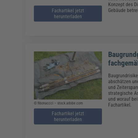
Konzept des Di
Gebäude betre
Fachartikel jetzt
herunterladen
Baugrundg
fachgemä
Baugrundrisike
abschätzen und
und Zeiterspar
strategische A
und worauf bei
© fibonaccci – stock.adobe.com
Fachartikel.
Fachartikel jetzt
herunterladen