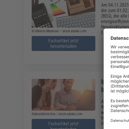
Am 04.11.2021 
die zum 01.02.
(BEG), die all
energieeffizie
Neustrukturier
© Alberto Masnovo – stock.adobe.com
Einzelmaßnahme
Fachartikel jetzt
herunterladen
ImmoWert
Immobilie
Am 01. Januar 
Wertermittlung
wie verändert 
©detailblick-foto / stock.adobe.com
Immobilien-Ver
Immobilienwert
Fachartikel jetzt