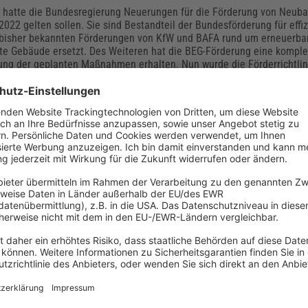
hatte die Bundesregierung Neuerungen für die Förderung von Neuba
2022 gelten sollen. Sie sind Bestandteil der Bundesförderung für eff
e bisher bekannten Förderungen von KfW und BAFA rund um erneuerba
nte Gebäude ersetzt. Des Weiteren hat die BEG-Förderung eine komple
ung der geplanten Maßnahmen erhalten. Nun wurde die Förderrichtlin
n novelliert und die überarbeiteten Fördersätze gelten seit Januar
V 2021: Neuerungen & Wissenswertes zur
nwertermittlungsverordnung
2022 trat die ImmoWertV 2021 in Kraft. Diese soll alle wichtigen Gru
 von Immobilien bundesweit vereinheitlichen und die Markttranspare
die Verordnung die Immobilienbewertung, ihre Vorgaben und Verfah
antwortliche, -Makler/-innen, -Kaufleute und Gutachter/-innen beacht
e ermitteln zu können?