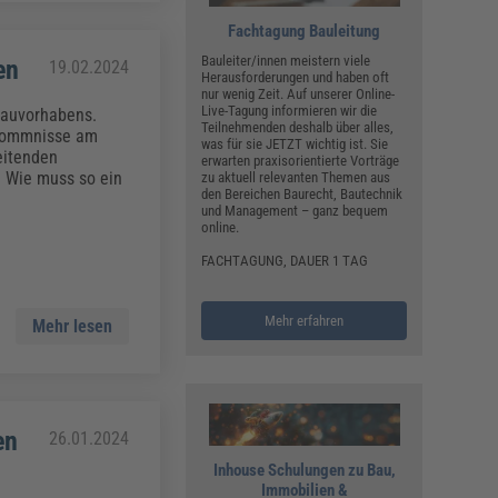
Fachtagung Bauleitung
Bauleiter/innen meistern viele
en
19.02.2024
Herausforderungen und haben oft
nur wenig Zeit. Auf unserer Online-
Live-Tagung informieren wir die
Bauvorhabens.
Teilnehmenden deshalb über alles,
rkommnisse am
was für sie JETZT wichtig ist. Sie
eitenden
erwarten praxisorientierte Vorträge
t. Wie muss so ein
zu aktuell relevanten Themen aus
den Bereichen Baurecht, Bautechnik
und Management – ganz bequem
online.
FACHTAGUNG, DAUER 1 TAG
Mehr erfahren
Mehr lesen
en
26.01.2024
Inhouse Schulungen zu Bau,
Immobilien &