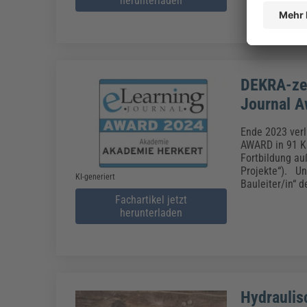
herunterladen
DEKRA-zert
Journal A
Ende 2023 verl
AWARD in 91 Ka
Fortbildung au
Projekte“). Un
KI-generiert
Bauleiter/in“
Fachartikel jetzt
herunterladen
Hydraulis