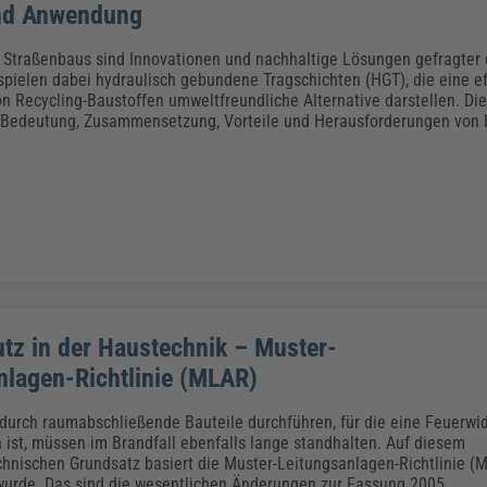
nd Anwendung
 Straßenbaus sind Innovationen und nachhaltige Lösungen gefragter 
 spielen dabei hydraulisch gebundene Tragschichten (HGT), die eine ef
 Recycling-Baustoffen umweltfreundliche Alternative darstellen. Dies
e Bedeutung, Zusammensetzung, Vorteile und Herausforderungen von
tz in der Haustechnik – Muster-
nlagen-Richtlinie (MLAR)
 durch raumabschließende Bauteile durchführen, für die eine Feuerwi
 ist, müssen im Brandfall ebenfalls lange standhalten. Auf diesem
hnischen Grundsatz basiert die Muster-Leitungsanlagen-Richtlinie (
 wurde. Das sind die wesentlichen Änderungen zur Fassung 2005.