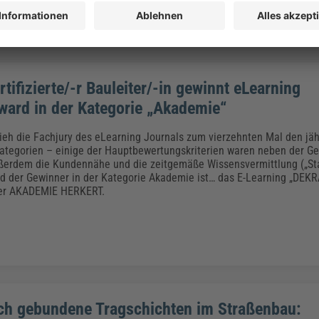
ifizierte/-r Bauleiter/-in gewinnt eLearning
ward in der Kategorie „Akademie“
ieh die Fachjury des eLearning Journals zum vierzehnten Mal den jäh
tegorien – einige der Hauptbewertungskriterien waren neben der Ge
ßerdem die Kundennähe und die zeitgemäße Wissensvermittlung („Stat
d der Gewinner in der Kategorie Akademie ist… das E-Learning „DEKRA-
 der AKADEMIE HERKERT.
ch gebundene Tragschichten im Straßenbau: