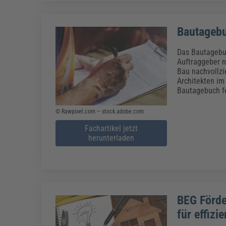
Bautagebu
Das Bautagebuc
Auftraggeber 
Bau nachvollzi
Architekten im 
Bautagebuch fo
© Rawpixel.com – stock.adobe.com
Fachartikel jetzt
herunterladen
BEG Förde
für effizi