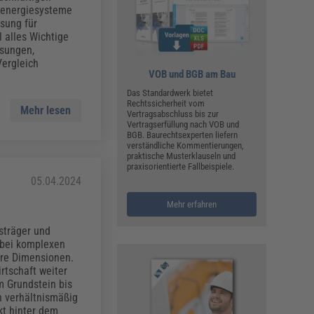
ualitätsmanagement, Hygiene & Arbeitsschutz
arenergiesysteme
Personalmanagement
sung für
 alles Wichtige
hpublikationen & Arbeitshilfen
sungen,
iterbildungen (AKADEMIE HERKERT)
ergleich
ausmeister & Haustechnik
VOB und BGB am Bau
Das Standardwerk bietet
ergaberecht
Rechtssicherheit vom
Mehr lesen
Vertragsabschluss bis zur
Vertragserfüllung nach VOB und
BGB. Baurechtsexperten liefern
verständliche Kommentierungen,
praktische Musterklauseln und
praxisorientierte Fallbeispiele.
05.04.2024
Mehr erfahren
sträger und
m bei komplexen
ere Dimensionen.
rtschaft weiter
m Grundstein bis
n verhältnismäßig
t hinter dem