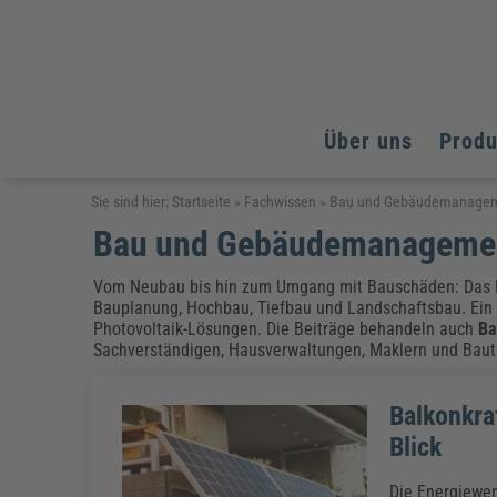
Über uns
Prod
Arbeitsschutz
Arbeitsschutz
Arbeitsschutz
Sie sind hier:
Startseite
»
Fachwissen
»
Bau und Gebäudemanage
Bau und Gebäudemanageme
Fachpublikationen & Arbeitshilfen
Bildung und Erziehung
Bildung und Erziehung
Weiterbildungen (AKADEMIE HERKERT)
Arbeitssicherheit & Gesundheitsschutz
Assistenz & Office-Management
Baurecht & Architektenrecht
Vom Neubau bis hin zum Umgang mit Bauschäden: Das 
Energie und Umwelt
Energie und Umwelt
Bauplanung, Hochbau, Tiefbau und Landschaftsbau. Ein
Arbeitsschutz & Brandschutz
Bau, Immobilien & Gebäudemanagement
Bildung und Erziehung
Brandschutz
Energieoptimiertes & klimaneutrales Bauen
Photovoltaik-Lösungen. Die Beiträge behandeln auch
Ba
Kommunales
Kommunales
Fachpublikationen & Arbeitshilfen
Sachverständigen, Hausverwaltungen, Maklern und Bauträ
Nachhaltiges Planen
Reisekosten und Finanzen
Reisekosten und Finanzen
Kinderschutz, Jugendhilfe & Inklusion
Datenschutz & IT-Recht
Elektrosicherheit
Balkonkra
Datenschutz & IT-Sicherheit
Elektrosicherheit & Elektrotechnik
Energie und Umwelt
Blick
Fachpublikationen & Arbeitshilfen
Weiterbildungen (AKADEMIE HERKERT)
Die Energiewe