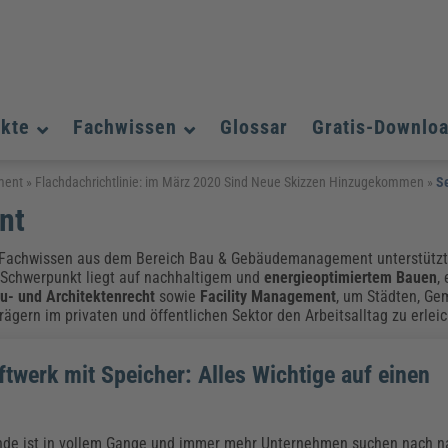
ukte
Fachwissen
Glossar
Gratis-Downlo
Assistenz und Office-Management
Assistenz und Office-Management
Assistenz und Office-Management
ment
»
Flachdachrichtlinie: im März 2020 Sind Neue Skizzen Hinzugekommen
»
Se
nt
Weiterbildungen (AKADEMIE HERKERT)
Fac
Datenschutz und IT-Sicherheit
Datenschutz und IT-Sicherheit
We
Aushangpflichtige Gesetze & Vorschriften
Bauausführung
Be
B
Fachwissen aus dem Bereich Bau & Gebäudemanagement unterstützt 
Führung und Management
Führung und Management
 Schwerpunkt liegt auf nachhaltigem und
energieoptimiertem Bauen
,
Gefahrstoffe & REACH
Datenschutz und IT-Sicherheit
Chemikalen & Gefahrstoffe
Immobilienwirtschaft
E
L
u- und Architektenrecht
sowie
Facility Management
, um Städten, Ge
Künstliche Intelligenz
Künstliche Intelligenz
Fachpublikationen & Arbeitshilfen
Fac
gern im privaten und öffentlichen Sektor den Arbeitsalltag zu erleic
Weiterbildungen (AKADEMIE HERKERT)
We
Zoll und Export
Zoll und Export
Leitung, Organisation & Dokumentation
Organisation & Dokumentation
U
ftwerk mit Speicher: Alles Wichtige auf einen
Führung und Management
Fachpublikationen & Arbeitshilfen
Fac
Weiterbildungen (AKADEMIE HERKERT)
We
nde ist in vollem Gange und immer mehr Unternehmen suchen nach n