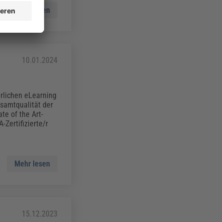
Mehr lesen
10.01.2024
rlichen eLearning
samtqualität der
e of the Art-
Zertifizierte/r
Mehr lesen
15.12.2023