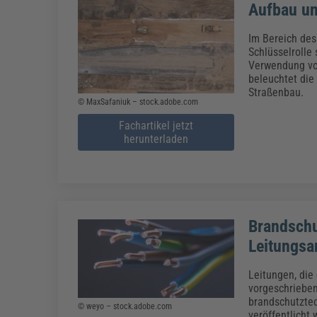
Aufbau u
Im Bereich des
Schlüsselrolle
Verwendung von
beleuchtet di
Straßenbau.
© MaxSafaniuk – stock.adobe.com
Fachartikel jetzt
herunterladen
Brandschu
Leitungsa
Leitungen, die
vorgeschrieben
brandschutztec
© weyo – stock.adobe.com
veröffentlicht