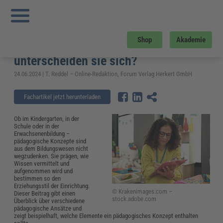
Sie sind hier:
Startseite
»
Fachwissen
»
Bildung und Erziehung
»
Pädagogische
Konzepte im Vergleich: Welche gibt es und wie unterscheiden sie sich?
Pädagogische Konzepte im
Shop
Akademie
Vergleich: Welche gibt es und wie
unterscheiden sie sich?
24.06.2024 | T. Reddel – Online-Redaktion, Forum Verlag Herkert GmbH
Fachartikel jetzt herunterladen
Ob im Kindergarten, in der
Schule oder in der
Erwachsenenbildung –
pädagogische Konzepte sind
aus dem Bildungswesen nicht
wegzudenken. Sie prägen, wie
Wissen vermittelt und
aufgenommen wird und
bestimmen so den
Erziehungsstil der Einrichtung.
© Krakenimages.com –
Dieser Beitrag gibt einen
stock.adobe.com
Überblick über verschiedene
pädagogische Ansätze und
zeigt beispielhaft, welche Elemente ein pädagogisches Konzept enthalten