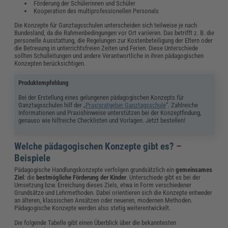
Förderung der Schülerinnen und Schüler
Kooperation des multiprofessionellen Personals
Die Konzepte für Ganztagsschulen unterscheiden sich teilweise je nach
Bundesland, da die Rahmenbedingungen vor Ort variieren. Das betrifft z. B. die
personelle Ausstattung, die Regelungen zur Kostenbeteiligung der Eltern oder
die Betreuung in unterrichtsfreien Zeiten und Ferien. Diese Unterschiede
sollten Schulleitungen und andere Verantwortliche in ihren pädagogischen
Konzepten berücksichtigen.
Produktempfehlung
Bei der Erstellung eines gelungenen pädagogischen Konzepts für
Ganztagsschulen hilf der „
Praxisratgeber Ganztagsschule
“. Zahlreiche
Informationen und Praxishinweise unterstützen bei der Konzeptfindung,
genauso wie hilfreiche Checklisten und Vorlagen. Jetzt bestellen!
Welche pädagogischen Konzepte gibt es? –
Beispiele
Pädagogische Handlungskonzepte verfolgen grundsätzlich ein
gemeinsames
Ziel
: die
bestmögliche Förderung der Kinder
. Unterschiede gibt es bei der
Umsetzung bzw. Erreichung dieses Ziels, etwa in Form verschiedener
Grundsätze und Lehrmethoden. Dabei orientieren sich die Konzepte entweder
an älteren, klassischen Ansätzen oder neueren, modernen Methoden.
Pädagogische Konzepte werden also stetig weiterentwickelt.
Die folgende Tabelle gibt einen Überblick über die bekanntesten