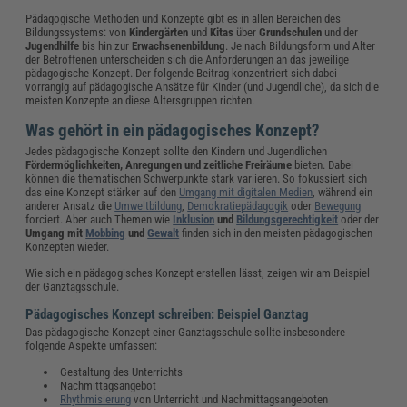
Pädagogische Methoden und Konzepte gibt es in allen Bereichen des
Bildungssystems: von
Kindergärten
und
Kitas
über
Grundschulen
und der
Jugendhilfe
bis hin zur
Erwachsenenbildung
. Je nach Bildungsform und Alter
der Betroffenen unterscheiden sich die Anforderungen an das jeweilige
pädagogische Konzept. Der folgende Beitrag konzentriert sich dabei
vorrangig auf pädagogische Ansätze für Kinder (und Jugendliche), da sich die
meisten Konzepte an diese Altersgruppen richten.
Was gehört in ein pädagogisches Konzept?
Jedes pädagogische Konzept sollte den Kindern und Jugendlichen
Fördermöglichkeiten, Anregungen und zeitliche Freiräume
bieten. Dabei
können die thematischen Schwerpunkte stark variieren. So fokussiert sich
das eine Konzept stärker auf den
Umgang mit digitalen Medien
, während ein
anderer Ansatz die
Umweltbildung
,
Demokratiepädagogik
oder
Bewegung
forciert. Aber auch Themen wie
Inklusion
und
Bildungsgerechtigkeit
oder der
Umgang mit
Mobbing
und
Gewalt
finden sich in den meisten pädagogischen
Konzepten wieder.
Wie sich ein pädagogisches Konzept erstellen lässt, zeigen wir am Beispiel
der Ganztagsschule.
Pädagogisches Konzept schreiben: Beispiel Ganztag
Das pädagogische Konzept einer Ganztagsschule sollte insbesondere
folgende Aspekte umfassen:
Gestaltung des Unterrichts
Nachmittagsangebot
Rhythmisierung
von Unterricht und Nachmittagsangeboten