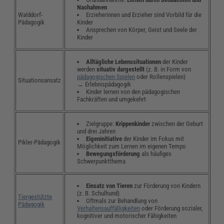
Nachahmen
Erzieherinnen und Erzieher sind Vorbild für die
Walddorf-
Kinder
Pädagogik
Ansprechen von Körper, Geist und Seele der
Kinder
Alltägliche Lebenssituationen
der Kinder
werden
situativ dargestellt
(z. B. in Form von
pädagogischen Spielen
oder Rollenspielen)
Situationsansatz
→ Erlebnispädagogik
Kinder lernen von den pädagogischen
Fachkräften und umgekehrt
Zielgruppe:
Krippenkinder
zwischen der Geburt
und drei Jahren
Eigeninitiative
der Kinder im Fokus mit
Pikler-Pädagogik
Möglichkeit zum Lernen im eigenen Tempo
Bewegungsförderung
als häufiges
Schwerpunktthema
Einsatz von Tieren
zur Förderung von Kindern
(z. B. Schulhund)
Tiergestützte
Oftmals zur Behandlung von
Pädagogik
Verhaltensauffälligkeiten
oder Förderung sozialer,
kognitiver und motorischer Fähigkeiten