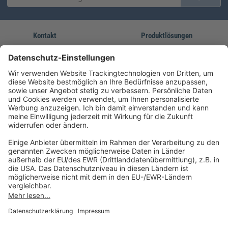
Kontakt
Produktlösungen
Sie erreichen uns unter:
FORUM Fachliteratur
AKADEMIE HERKERT
(08233) 38 11 23
Unsere Marken
service@forum-verlag.com
Mo-Do 07:30 - 17:00 Uhr
Fr 07:30 - 15:00 Uhr
Folgen Sie uns
Impressum
Datenschutz