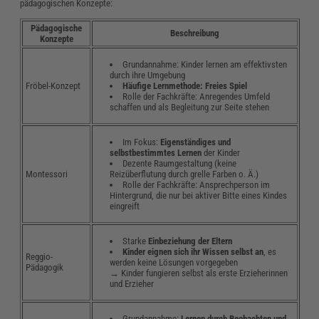
pädagogischen Konzepte:
Pädagogische
Beschreibung
Konzepte
Grundannahme: Kinder lernen am effektivsten
durch ihre Umgebung
Häufige Lernmethode: Freies Spiel
Fröbel-Konzept
Rolle der Fachkräfte: Anregendes Umfeld
schaffen und als Begleitung zur Seite stehen
Im Fokus:
Eigenständiges und
selbstbestimmtes Lernen
der Kinder
Dezente Raumgestaltung (keine
Reizüberflutung durch grelle Farben o. Ä.)
Montessori
Rolle der Fachkräfte: Ansprechperson im
Hintergrund, die nur bei aktiver Bitte eines Kindes
eingreift
Starke
Einbeziehung der Eltern
Kinder eignen sich ihr Wissen selbst an
, es
Reggio-
werden keine Lösungen vorgegeben
Pädagogik
→ Kinder fungieren selbst als erste Erzieherinnen
und Erzieher
Grundannahme:
Lernen durch Beobachten und