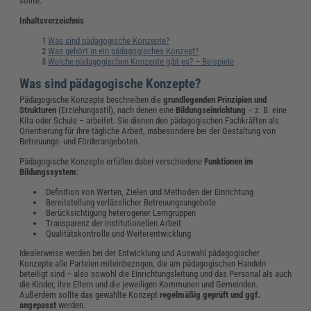
sollte.
Inhaltsverzeichnis
Was sind pädagogische Konzepte?
Was gehört in ein pädagogisches Konzept?
Welche pädagogischen Konzepte gibt es? – Beispiele
Was sind pädagogische Konzepte?
Pädagogische Konzepte beschreiben die
grundlegenden Prinzipien und
Strukturen
(Erziehungsstil), nach denen eine
Bildungseinrichtung
– z. B. eine
Kita oder Schule – arbeitet. Sie dienen den pädagogischen Fachkräften als
Orientierung für ihre tägliche Arbeit, insbesondere bei der Gestaltung von
Betreuungs- und Förderangeboten.
Pädagogische Konzepte erfüllen dabei verschiedene
Funktionen im
Bildungssystem
:
Definition von Werten, Zielen und Methoden der Einrichtung
Bereitstellung verlässlicher Betreuungsangebote
Berücksichtigung heterogener Lerngruppen
Transparenz der institutionellen Arbeit
Qualitätskontrolle und Weiterentwicklung
Idealerweise werden bei der Entwicklung und Auswahl pädagogischer
Konzepte alle Parteien miteinbezogen, die am pädagogischen Handeln
beteiligt sind – also sowohl die Einrichtungsleitung und das Personal als auch
die Kinder, ihre Eltern und die jeweiligen Kommunen und Gemeinden.
Außerdem sollte das gewählte Konzept
regelmäßig geprüft und ggf.
angepasst
werden.