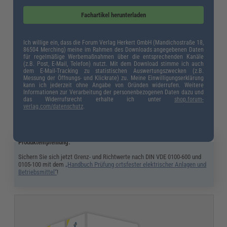
begrenzt, besteht keine Gefahr durch direktes oder indirektes Berühren.
Fachartikel herunterladen
Ich willige ein, dass die Forum Verlag Herkert GmbH (Mandichostraße 18,
86504 Merching) meine im Rahmen des Downloads angegebenen Daten
für regelmäßige Werbemaßnahmen über die entsprechenden Kanäle
(z.B. Post, E-Mail, Telefon) nutzt. Mit dem Download stimme ich auch
dem E-Mail-Tracking zu statistischen Auswertungszwecken (z.B.
Messung der Öffnungs- und Klickrate) zu. Meine Einwilligungserklärung
kann ich jederzeit ohne Angabe von Gründen widerrufen. Weitere
Informationen zur Verarbeitung der personenbezogenen Daten dazu und
das Widerrufsrecht erhalte ich unter
shop.forum-
verlag.com/datenschutz
.
Produktempfehlung:
Sichern Sie sich jetzt Grenz- und Richtwerte nach DIN VDE 0100-600 und
0105-100 mit dem
„Handbuch Prüfung ortsfester elektrischer Anlagen und
Betriebsmittel“
!