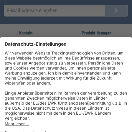
Kontakt
Produktlösungen
Sie erreichen uns unter:
FORUM Fachliteratur
AKADEMIE HERKERT
(08233) 38 11 23
Unsere Marken
service@forum-verlag.com
Mo-Do 07:30 - 17:00 Uhr
Fr 07:30 - 15:00 Uhr
Folgen Sie uns
Impressum