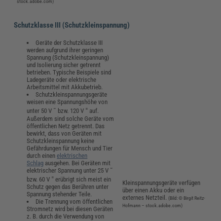
stock.adobe.com)
Schutzklasse III (Schutzkleinspannung)
Geräte der Schutzklasse III
werden aufgrund ihrer geringen
Spannung (Schutzkleinspannung)
und Isolierung sicher getrennt
betrieben. Typische Beispiele sind
Ladegeräte oder elektrische
Arbeitsmittel mit Akkubetrieb.
Schutzkleinspannungsgeräte
weisen eine Spannungshöhe von
=
unter 50 V ˜ bzw. 120 V
auf.
Außerdem sind solche Geräte vom
öffentlichen Netz getrennt. Das
bewirkt, dass von Geräten mit
Schutzkleinspannung keine
Gefährdungen für Mensch und Tier
durch einen
elektrischen
Schlag
ausgehen. Bei Geräten mit
elektrischer Spannung unter 25 V ˜
=
bzw. 60 V
erübrigt sich meist ein
Kleinspannungsgeräte verfügen
Schutz gegen das Berühren unter
über einen Akku oder ein
Spannung stehender Teile.
externes Netzteil.
(Bild: © Birgit Reitz-
Die Trennung vom öffentlichen
Hofmann – stock.adobe.com)
Stromnetz wird bei diesen Geräten
z. B. durch die Verwendung von