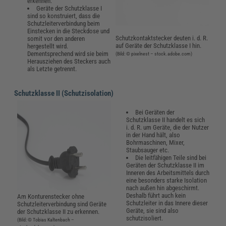
erkennen.
Geräte der Schutzklasse I
sind so konstruiert, dass die
Schutzleiterverbindung beim
Einstecken in die Steckdose und
Schutzkontaktstecker deuten i. d. R.
somit vor den anderen
auf Geräte der Schutzklasse I hin.
hergestellt wird.
Dementsprechend wird sie beim
(Bild: © pixelnest – stock.adobe.com)
Herausziehen des Steckers auch
als Letzte getrennt.
Schutzklasse II (Schutzisolation)
Bei Geräten der
Schutzklasse II handelt es sich
i. d. R. um Geräte, die der Nutzer
in der Hand hält, also
Bohrmaschinen, Mixer,
Staubsauger etc.
Die leitfähigen Teile sind bei
Geräten der Schutzklasse II im
Inneren des Arbeitsmittels durch
eine besonders starke Isolation
nach außen hin abgeschirmt.
Deshalb führt auch kein
Am Konturenstecker ohne
Schutzleiter in das Innere dieser
Schutzleiterverbindung sind Geräte
Geräte, sie sind also
der Schutzklasse II zu erkennen.
schutzisoliert.
(Bild: © Tobias Kaltenbach –