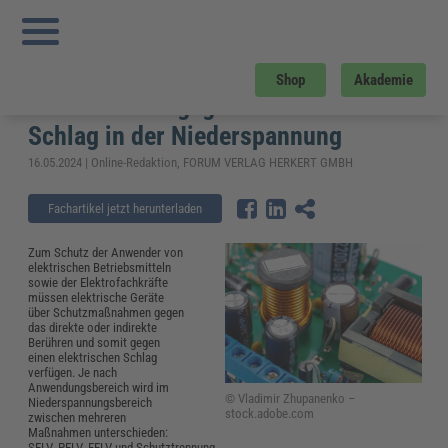
Sie sind hier:
Startseite
»
Fachwissen
»
Elektrosicherheit und Elektrotechnik
»
SELV, PELV und Schutztrennung bieten Schutz gegen elektrischen Schlag in der
Niederspannung
SELV, PELV und Schutztrennung
Shop
Akademie
bieten Schutz gegen elektrischen
Schlag in der Niederspannung
16.05.2024 | Online-Redaktion, FORUM VERLAG HERKERT GMBH
Fachartikel jetzt herunterladen
Zum Schutz der Anwender von
elektrischen Betriebsmitteln
sowie der Elektrofachkräfte
müssen elektrische Geräte
über Schutzmaßnahmen gegen
das direkte oder indirekte
Berühren und somit gegen
einen elektrischen Schlag
verfügen. Je nach
Anwendungsbereich wird im
© Vladimir Zhupanenko –
Niederspannungsbereich
stock.adobe.com
zwischen mehreren
Maßnahmen unterschieden:
SELV, PELV, FELV und Schutztrennung.