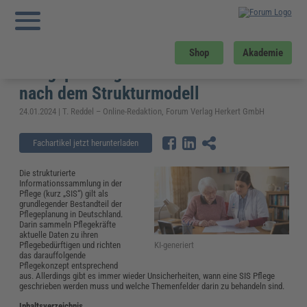
Sie sind hier:
Startseite
»
Fachwissen
»
Gesundheitswesen und Pflege
»
SIS
Pflege einfach erklärt: Pflegeplanung und -dokumentation nach dem
Strukturmodell
SIS Pflege einfach erklärt:
Shop
Akademie
Pflegeplanung und -dokumentation
nach dem Strukturmodell
24.01.2024 | T. Reddel – Online-Redaktion, Forum Verlag Herkert GmbH
Fachartikel jetzt herunterladen
Die strukturierte
Informationssammlung in der
Pflege (kurz „SIS“) gilt als
grundlegender Bestandteil der
Pflegeplanung in Deutschland.
Darin sammeln Pflegekräfte
aktuelle Daten zu ihren
KI-generiert
Pflegebedürftigen und richten
das darauffolgende
Pflegekonzept entsprechend
aus. Allerdings gibt es immer wieder Unsicherheiten, wann eine SIS Pflege
geschrieben werden muss und welche Themenfelder darin zu behandeln sind.
Inhaltsverzeichnis