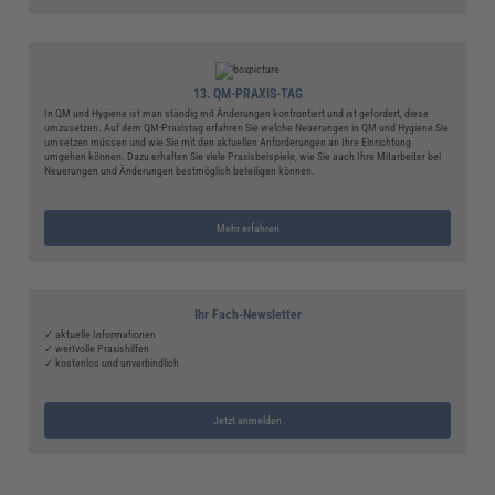
13. QM-PRAXIS-TAG
In QM und Hygiene ist man ständig mit Änderungen konfrontiert und ist gefordert, diese
umzusetzen. Auf dem QM-Praxistag erfahren Sie welche Neuerungen in QM und Hygiene Sie
umsetzen müssen und wie Sie mit den aktuellen Anforderungen an Ihre Einrichtung
umgehen können. Dazu erhalten Sie viele Praxisbeispiele, wie Sie auch Ihre Mitarbeiter bei
Neuerungen und Änderungen bestmöglich beteiligen können.
Mehr erfahren
Ihr Fach-Newsletter
✓ aktuelle Informationen
✓ wertvolle Praxishilfen
✓ kostenlos und unverbindlich
Jetzt anmelden