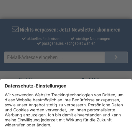
Nichts verpassen: Jetzt Newsletter abonnieren
aktuelles Fachwissen
wichtige Neuerungen
passgenaues Fachgebiet wählen
Kontakt
Produktlösungen
Sie erreichen uns unter:
FORUM Fachliteratur
AKADEMIE HERKERT
(08233) 38 11 23
Unsere Marken
service@forum-verlag.com
Mo-Do 07:30 - 17:00 Uhr
Fr 07:30 - 15:00 Uhr