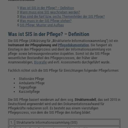
Was ist SIS in der Pflege? – Definition
Wann muss eine SIS geschrieben werden?
Was sind die fünf bzw. sechs Themenfelder der SIS Pflege?
Was muss in der SIS Pflege stehen?
SIS Pflege: Muster und Aufbau
Was ist SIS in der Pflege? – Definition
Die SIS Pflege (Abkürzung für „
S
trukturierte
I
nformations
s
ammlung“) ist ein
Instrument der Pflegeplanung und
Pflegedokumentation
. Sie fungiert als
Einstieg in den Pflegeprozess und dient der Informationssammlung von
pflege- sowie betreuungsrelevanten Aspekten. Somit ist die SIS Pflege
wesentlicher Bestandteil des Pflegeprozesses, der früher über
Anamnesebögen,
Biografie
und evtl. Assessments durchgeführt wurde.
Fachlich richtet sich die SIS Pflege für Einrichtungen folgender Pflegeformen:
Stationäre Pflege
Ambulante Pflege
Tagespflege
Kurzzeitpflege
Die SIS Pflege basiert wiederum auf dem sog.
Strukturmodell
, das seit 2015 in
Deutschland angewendet wird und den Dokumentationsaufwand für
Pflegekräfte reduzieren soll. Es besteht aus einem vierstufigen
Pflegeprozess, von dem die SIS Pflege den Anfang bildet:
1.
Strukturierte Informationssammlung (SIS)