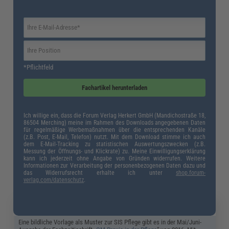
Unterschriften
: Die Pflegekraft ist verpflichtet, ihre Unterschrift in der
SIS Pflege abzugeben. Für die pflegebedürftige Person ist dies freiwillig.
Mithilfe der Themenfelder und der Risikomatrix der SIS Pflege lässt sich im
nächsten Schritt eine
Maßnahmenplanung
erstellen. Sie soll an die
individuellen Bedürfnisse der pflegebedürftigen Person angepasst sein. Dafür
werden die Maßnahmen im
gemeinsamen Einverständnis
mit der
pflegebedürftigen Person getroffen. Ist dies nicht möglich, erfolgt die
Absprache mit Angehörigen oder einer Betreuungsperson.
*Pflichtfeld
Fachartikel herunterladen
Ich willige ein, dass die Forum Verlag Herkert GmbH (Mandichostraße 18,
86504 Merching) meine im Rahmen des Downloads angegebenen Daten
für regelmäßige Werbemaßnahmen über die entsprechenden Kanäle
(z.B. Post, E-Mail, Telefon) nutzt. Mit dem Download stimme ich auch
dem E-Mail-Tracking zu statistischen Auswertungszwecken (z.B.
Messung der Öffnungs- und Klickrate) zu. Meine Einwilligungserklärung
kann ich jederzeit ohne Angabe von Gründen widerrufen. Weitere
Informationen zur Verarbeitung der personenbezogenen Daten dazu und
das Widerrufsrecht erhalte ich unter
shop.forum-
verlag.com/datenschutz
.
Produktempfehlungen
Eine bildliche Vorlage als Muster zur SIS Pflege gibt es in der Mai/Juni-