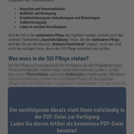
folgenden fünf Themenfeldern:
Kognition und Kommunikation
Mobilität und Bewegung
Krankheitsbezogene Anforderungen und Belastungen
Selbstversorgung
Leben in sozialen Beziehungen
Soll die SIS in der
ambulanten Pflege
durchgeführt werden, kommt noch das
sechste Themenfeld „
Haushaltsführung
“ hinzu. Bei der
stationären Pflege
wird die SIS um den Bereich „
Wohnen/Häuslichkeit
“ ergänzt. Doch das sind
nicht die einzigen Daten, die in der SIS Pflege enthalten sein sollten.
Was muss in der SIS Pflege stehen?
Die SIS Pflege soll eine ganzheitliche Sichtweise auf den Pflegebedarf einer
Person ermöglichen. Hierfür muss, neben Informationen zu den o. g. fünf
bzw. sechs
Themenfeldern
, auch eine
Risikomatrix
erstellt werden. Mit dieser
Risikoeinschätzung ermittelt die zuständige Pflegekraft die jeweiligen
Pflegerisiken hinsichtlich der vorgegebenen Themenfelder, z. B. das Risiko für
Stürze im Themenfeld „
Mobilität
und Bewegung“.
So ergibt sich folgender
Ablauf
für die SIS Pflege:
Erstgespräch:
Gegenseitiges Kennenlernen und Einschätzung zur
Der nachfolgende Absatz steht Ihnen vollständig in
aktuellen Ausgangslage. Knappe Darstellungsweise von Gewohnheiten,
Fähigkeiten, Wünschen, Pflege- und Hilfsbeschreibung aus Sicht des bzw.
der PDF-Datei zur Verfügung
der Pflegebedürftigen etc.
Laden Sie diesen Artikel als kostenlose PDF-Datei
Ergänzung der Sichtweise durch die Pflegekraft:
Sie beschreibt aus
ihrer Perspektive die Situation der pflegebedürftigen Person, erkennt
herunter!
Risikopotenziale (Risikomatrix) und berät über ihre Einschätzung.