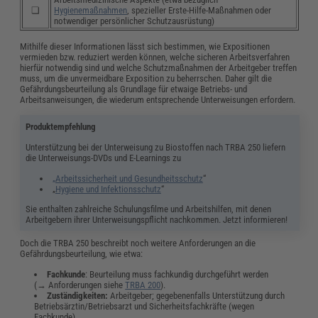
❏
Hygienemaßnahmen
, spezieller Erste-Hilfe-Maßnahmen oder
notwendiger persönlicher Schutzausrüstung)
Mithilfe dieser Informationen lässt sich bestimmen, wie Expositionen
vermieden bzw. reduziert werden können, welche sicheren Arbeitsverfahren
hierfür notwendig sind und welche Schutzmaßnahmen der Arbeitgeber treffen
muss, um die unvermeidbare Exposition zu beherrschen. Daher gilt die
Gefährdungsbeurteilung als Grundlage für etwaige Betriebs- und
Arbeitsanweisungen, die wiederum entsprechende Unterweisungen erfordern.
Produktempfehlung
Unterstützung bei der Unterweisung zu Biostoffen nach TRBA 250 liefern
die Unterweisungs-DVDs und E-Learnings zu
„Arbeitssicherheit und Gesundheitsschutz
“
„
Hygiene und Infektionsschutz
“
Sie enthalten zahlreiche Schulungsfilme und Arbeitshilfen, mit denen
Arbeitgebern ihrer Unterweisungspflicht nachkommen. Jetzt informieren!
Doch die TRBA 250 beschreibt noch weitere Anforderungen an die
Gefährdungsbeurteilung, wie etwa:
Fachkunde
: Beurteilung muss fachkundig durchgeführt werden
(→ Anforderungen siehe
TRBA 200
).
Zuständigkeiten:
Arbeitgeber; gegebenenfalls Unterstützung durch
Betriebsärztin/Betriebsarzt und Sicherheitsfachkräfte (wegen
Fachkunde).