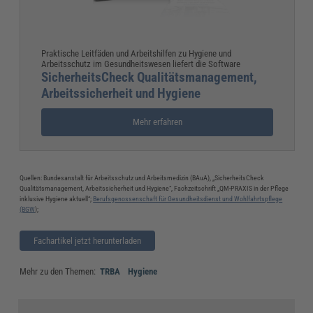
Praktische Leitfäden und Arbeitshilfen zu Hygiene und
Arbeitsschutz im Gesundheitswesen liefert die Software
SicherheitsCheck Qualitätsmanagement,
Arbeitssicherheit und Hygiene
Mehr erfahren
Quellen: Bundesanstalt für Arbeitsschutz und Arbeitsmedizin (BAuA), „SicherheitsCheck
Qualitätsmanagement, Arbeitssicherheit und Hygiene“, Fachzeitschrift „QM-PRAXIS in der Pflege
inklusive Hygiene aktuell“;
Berufsgenossenschaft für Gesundheitsdienst und Wohlfahrtspflege
(BGW
);
Fachartikel jetzt herunterladen
Mehr zu den Themen:
TRBA
Hygiene