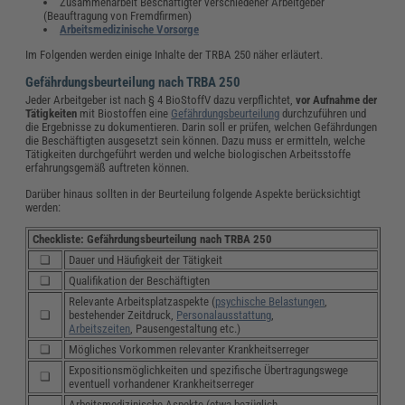
Zusammenarbeit Beschäftigter verschiedener Arbeitgeber
(Beauftragung von Fremdfirmen)
Arbeitsmedizinische Vorsorge
Im Folgenden werden einige Inhalte der TRBA 250 näher erläutert.
Gefährdungsbeurteilung nach TRBA 250
Jeder Arbeitgeber ist nach § 4 BioStoffV dazu verpflichtet,
vor Aufnahme der
Tätigkeiten
mit Biostoffen eine
Gefährdungsbeurteilung
durchzuführen und
die Ergebnisse zu dokumentieren. Darin soll er prüfen, welchen Gefährdungen
die Beschäftigten ausgesetzt sein können. Dazu muss er ermitteln, welche
Tätigkeiten durchgeführt werden und welche biologischen Arbeitsstoffe
erfahrungsgemäß auftreten können.
Darüber hinaus sollten in der Beurteilung folgende Aspekte berücksichtigt
werden:
Checkliste: Gefährdungsbeurteilung nach TRBA 250
❏
Dauer und Häufigkeit der Tätigkeit
❏
Qualifikation der Beschäftigten
Relevante Arbeitsplatzaspekte (
psychische Belastungen
,
❏
bestehender Zeitdruck,
Personalausstattung
,
Arbeitszeiten
, Pausengestaltung etc.)
❏
Mögliches Vorkommen relevanter Krankheitserreger
Expositionsmöglichkeiten und spezifische Übertragungswege
❏
eventuell vorhandener Krankheitserreger
Arbeitsmedizinische Aspekte (etwa bezüglich