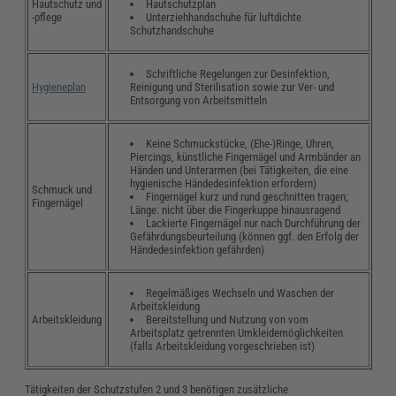
Hautschutzplan
Hautschutz und
Unterziehhandschuhe für luftdichte
-pflege
Schutzhandschuhe
Schriftliche Regelungen zur Desinfektion,
Reinigung und Sterilisation sowie zur Ver- und
Hygieneplan
Entsorgung von Arbeitsmitteln
Keine Schmuckstücke, (Ehe-)Ringe, Uhren,
Piercings, künstliche Fingernägel und Armbänder an
Händen und Unterarmen (bei Tätigkeiten, die eine
hygienische Händedesinfektion erfordern)
Schmuck und
Fingernägel kurz und rund geschnitten tragen;
Fingernägel
Länge: nicht über die Fingerkuppe hinausragend
Lackierte Fingernägel nur nach Durchführung der
Gefährdungsbeurteilung (können ggf. den Erfolg der
Händedesinfektion gefährden)
Regelmäßiges Wechseln und Waschen der
Arbeitskleidung
Bereitstellung und Nutzung von vom
Arbeitskleidung
Arbeitsplatz getrennten Umkleidemöglichkeiten
(falls Arbeitskleidung vorgeschrieben ist)
Tätigkeiten der Schutzstufen 2 und 3 benötigen zusätzliche