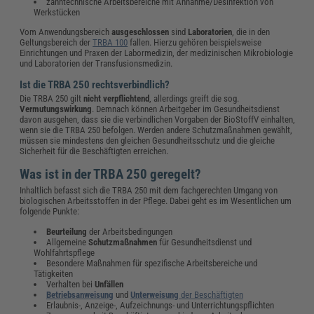
zahntechnische Arbeitsbereiche mit Annahme/Desinfektion von
Werkstücken
Vom Anwendungsbereich
ausgeschlossen
sind
Laboratorien
, die in den
Geltungsbereich der
TRBA 100
fallen. Hierzu gehören beispielsweise
Einrichtungen und Praxen der Labormedizin, der medizinischen Mikrobiologie
und Laboratorien der Transfusionsmedizin.
Ist die TRBA 250 rechtsverbindlich?
Die TRBA 250 gilt
nicht verpflichtend
, allerdings greift die sog.
Vermutungswirkung
. Demnach können Arbeitgeber im Gesundheitsdienst
davon ausgehen, dass sie die verbindlichen Vorgaben der BioStoffV einhalten,
wenn sie die TRBA 250 befolgen. Werden andere Schutzmaßnahmen gewählt,
müssen sie mindestens den gleichen Gesundheitsschutz und die gleiche
Sicherheit für die Beschäftigten erreichen.
Was ist in der TRBA 250 geregelt?
Inhaltlich befasst sich die TRBA 250 mit dem fachgerechten Umgang von
biologischen Arbeitsstoffen in der Pflege. Dabei geht es im Wesentlichen um
folgende Punkte:
Beurteilung
der Arbeitsbedingungen
Allgemeine
Schutzmaßnahmen
für Gesundheitsdienst und
Wohlfahrtspflege
Besondere Maßnahmen für spezifische Arbeitsbereiche und
Tätigkeiten
Verhalten bei
Unfällen
Betriebsanweisung
und
Unterweisung
der Beschäftigten
Erlaubnis-, Anzeige-, Aufzeichnungs- und Unterrichtungspflichten