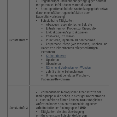
Regelmäßiger und nicht nur geringfügiger Kontakt
mit potenziell infektiösem Material
ODER
Sonstige offensichtliche Ansteckungsgefahr (etwa
durch eine luftübertragene Infektion oder
Nadelstichverletzung)
Beispielhafte Tätigkeiten:
Absaugen respiratorischer Sekrete
Entnehmen von Proben zur Diagnostik
Endoskopieren/Zystoskopieren
Intubieren, Extubieren
Punktieren, Injizieren, Blutentnehmen
Schutzstufe 2
körpernahe Pflege (wie Waschen, Duschen und
Baden von inkontinenten pflegebedürftigen
Personen)
Katheterisieren
Operieren
Obduzieren
Nähen und Verbinden von Wunden
zahnärztliche Behandlungen
Umgang mit benutzter Wäsche von
Patienten/Bewohnern
Vorhandensein biologischer Arbeitsstoffe der
Risikogruppe 3, die schon in niedriger Konzentration
zu einer Infektion führen können,
ODER
mögliches
Auftreten hoher Konzentrationen biologischer
Arbeitsstoffe der Risikogruppe 3
UND
Schutzstufe 3
Tätigkeiten, die eine Übertragung
ermöglichen (zum Beispiel Gefahr von