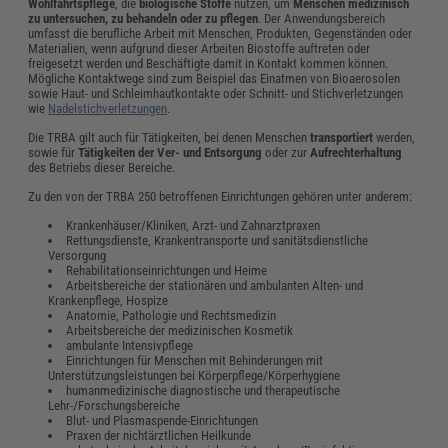
Wohlfahrtspflege
, die
biologische Stoffe
nutzen, um
Menschen medizinisch
zu untersuchen, zu behandeln oder zu pflegen
. Der Anwendungsbereich
umfasst die berufliche Arbeit mit Menschen, Produkten, Gegenständen oder
Materialien, wenn aufgrund dieser Arbeiten Biostoffe auftreten oder
freigesetzt werden und Beschäftigte damit in Kontakt kommen können.
Mögliche Kontaktwege sind zum Beispiel das Einatmen von Bioaerosolen
sowie Haut- und Schleimhautkontakte oder Schnitt- und Stichverletzungen
wie
Nadelstichverletzungen
.
Die TRBA gilt auch für Tätigkeiten, bei denen Menschen
transportiert
werden,
sowie für
Tätigkeiten der Ver- und Entsorgung
oder zur
Aufrechterhaltung
des Betriebs dieser Bereiche.
Zu den von der TRBA 250 betroffenen Einrichtungen gehören unter anderem:
Krankenhäuser/Kliniken, Arzt- und Zahnarztpraxen
Rettungsdienste, Krankentransporte und sanitätsdienstliche
Versorgung
Rehabilitationseinrichtungen und Heime
Arbeitsbereiche der stationären und ambulanten Alten- und
Krankenpflege, Hospize
Anatomie, Pathologie und Rechtsmedizin
Arbeitsbereiche der medizinischen Kosmetik
ambulante Intensivpflege
Einrichtungen für Menschen mit Behinderungen mit
Unterstützungsleistungen bei Körperpflege/Körperhygiene
humanmedizinische diagnostische und therapeutische
Lehr-/Forschungsbereiche
Blut- und Plasmaspende-Einrichtungen
Praxen der nichtärztlichen Heilkunde