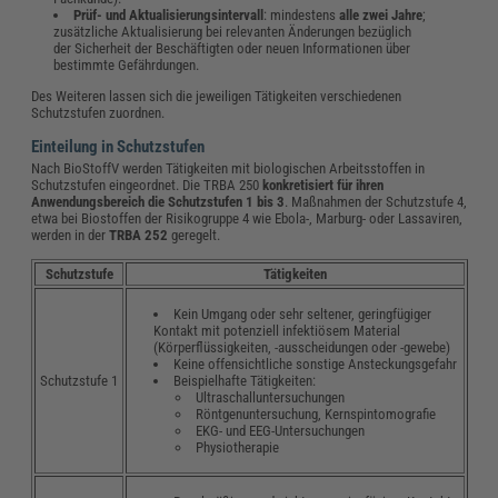
Prüf- und Aktualisierungsintervall
: mindestens
alle zwei Jahre
;
zusätzliche Aktualisierung bei relevanten Änderungen bezüglich
der Sicherheit der Beschäftigten oder neuen Informationen über
bestimmte Gefährdungen.
Des Weiteren lassen sich die jeweiligen Tätigkeiten verschiedenen
Schutzstufen zuordnen.
Einteilung in Schutzstufen
Nach BioStoffV werden Tätigkeiten mit biologischen Arbeitsstoffen in
Schutzstufen eingeordnet. Die TRBA 250
konkretisiert für ihren
Anwendungsbereich die Schutzstufen 1 bis 3
. Maßnahmen der Schutzstufe 4,
etwa bei Biostoffen der Risikogruppe 4 wie Ebola-, Marburg- oder Lassaviren,
werden in der
TRBA 252
geregelt.
Schutzstufe
Tätigkeiten
Kein Umgang oder sehr seltener, geringfügiger
Kontakt mit potenziell infektiösem Material
(Körperflüssigkeiten, -ausscheidungen oder -gewebe)
Keine offensichtliche sonstige Ansteckungsgefahr
Beispielhafte Tätigkeiten:
Schutzstufe 1
Ultraschalluntersuchungen
Röntgenuntersuchung, Kernspintomografie
EKG- und EEG-Untersuchungen
Physiotherapie