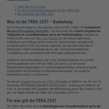
TRBA 250: Was ist das?
Für welche Anwendungsbereiche gilt die TRBA 250?
Was beinhaltet die TRBA 250?
Was ist die TRBA 250? – Bedeutung
Die Technische Regel für Biologische Arbeitsstoffe (TRBA) 250
konkretisiert
die
Biostoffverordnung (BioStoffV)
. Sie beschreibt das
sichere Vorgehen bei
Tätigkeiten im Gesundheitsdienst und in der Wohlfahrtspflege
. Biologische
Arbeitsstoffe sind nach
§§ 2 und 3 BioStoffV
alle Mikroorganismen,
Zellkulturen und Endoparasiten sowie mit transmissibler spongiformer
Enzephalopathie (TSE) assoziierte Agenzien, die den Menschen durch
Infektionen, infektionsbedingte akute oder chronische Krankheiten,
Toxinbildung oder sensibilisierende Wirkungen gefährden können.
Sobald im Gesundheitsdienst oder in der Wohlfahrtspflege mit solchen
Stoffen gearbeitet wird, hilft die TRBA 250 weiter. Sie beschreibt
beispielsweise Regelungen zur Gefährdungsbeurteilung, Unterweisung der
Angestellten und Erstellung von Betriebsanweisungen, um mögliche
Gesundheitsrisiken zu minimieren.
Die derzeit
aktuelle Fassung der TRBA 250
wurde im GMBl Nr. 34–37 vom 10.
November 2025 bekannt gemacht und durch die 1. Änderung im GMBl Nr. 38
vom 14. November 2025 geändert; die BGW-Fassung weist den Stand 01/2026
aus. Die Regel schreibt die TRBA 250 Stand März 2018 fort.
Für wen gilt die TRBA 250?
Die TRBA 250 richtet sich an
Einrichtungen des Gesundheitsdienst und in der