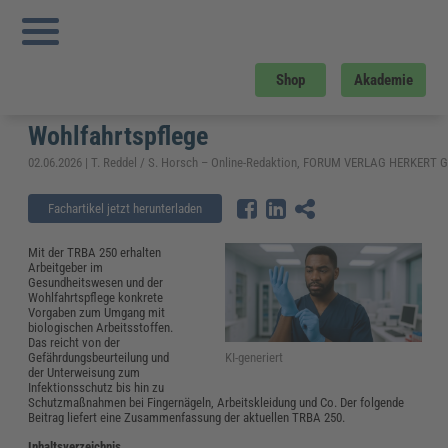
Sie sind hier:
Startseite
»
Fachwissen
»
Gesundheitswesen und Pflege
»
TRBA
250 einfach erklärt: Bedeutung für das Gesundheitswesen und die
Wohlfahrtspflege
TRBA 250 einfach erklärt: Bedeutung
Shop
Akademie
für das Gesundheitswesen und die
Wohlfahrtspflege
02.06.2026 | T. Reddel / S. Horsch – Online-Redaktion, FORUM VERLAG HERKERT
Fachartikel jetzt herunterladen
Mit der TRBA 250 erhalten
Arbeitgeber im
Gesundheitswesen und der
Wohlfahrtspflege konkrete
Vorgaben zum Umgang mit
biologischen Arbeitsstoffen.
Das reicht von der
KI-generiert
Gefährdungsbeurteilung und
der Unterweisung zum
Infektionsschutz bis hin zu
Schutzmaßnahmen bei Fingernägeln, Arbeitskleidung und Co. Der folgende
Beitrag liefert eine Zusammenfassung der aktuellen TRBA 250.
Inhaltsverzeichnis