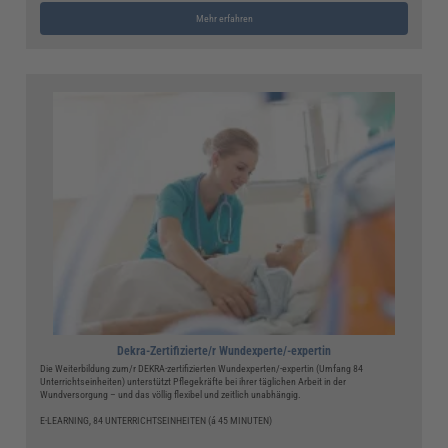
Mehr erfahren
Dekra-Zertifizierte/r Wundexperte/-expertin
Die Weiterbildung zum/r DEKRA-zertifizierten Wundexperten/-expertin (Umfang 84
Unterrichtseinheiten) unterstützt Pflegekräfte bei ihrer täglichen Arbeit in der
Wundversorgung – und das völlig flexibel und zeitlich unabhängig.
E-LEARNING, 84 UNTERRICHTSEINHEITEN (á 45 MINUTEN)