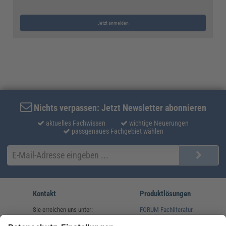
Jetzt anmelden
Nichts verpassen: Jetzt Newsletter abonnieren
aktuelles Fachwissen
wichtige Neuerungen
passgenaues Fachgebiet wählen
Kontakt
Produktlösungen
Sie erreichen uns unter:
FORUM Fachliteratur
AKADEMIE HERKERT
(08233) 38 11 23