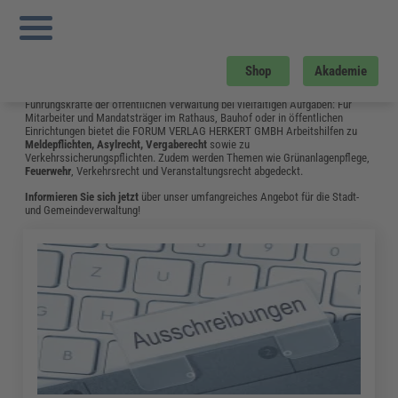
Sie sind hier:
Startseite
»
Fachwissen
»
Kommunales
»
EU-Ausschreibungen: 5
Kriterien Zur Prüfung der Binnenmarktrelevanz im Unterschwellenbereich
»
Seite 4
Kommunales
Shop
Akademie
Die Fachbeiträge aus dem Bereich Kommunales unterstützen Fach- und
Führungskräfte der öffentlichen Verwaltung bei vielfältigen Aufgaben: Für
Mitarbeiter und Mandatsträger im Rathaus, Bauhof oder in öffentlichen
Einrichtungen bietet die FORUM VERLAG HERKERT GMBH Arbeitshilfen zu
Meldepflichten, Asylrecht, Vergaberecht
sowie zu
Verkehrssicherungspflichten. Zudem werden Themen wie Grünanlagenpflege,
Feuerwehr
, Verkehrsrecht und Veranstaltungsrecht abgedeckt.
Informieren Sie sich jetzt
über unser umfangreiches Angebot für die Stadt-
und Gemeindeverwaltung!