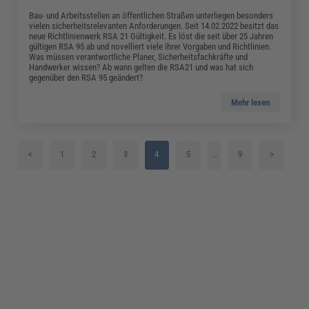
Bau- und Arbeitsstellen an öffentlichen Straßen unterliegen besonders
vielen sicherheitsrelevanten Anforderungen. Seit 14.02.2022 besitzt das
neue Richtlinienwerk RSA 21 Gültigkeit. Es löst die seit über 25 Jahren
gültigen RSA 95 ab und novelliert viele ihrer Vorgaben und Richtlinien.
Was müssen verantwortliche Planer, Sicherheitsfachkräfte und
Handwerker wissen? Ab wann gelten die RSA21 und was hat sich
gegenüber den RSA 95 geändert?
Mehr lesen
<
1
2
3
4
5
…
9
>
6
7
8