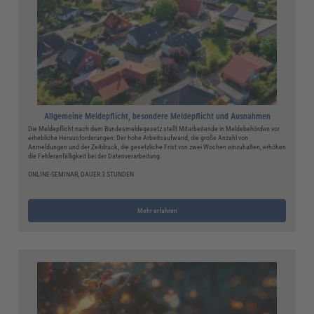
Allgemeine Meldepflicht, besondere Meldepflicht und Ausnahmen
Die Meldepflicht nach dem Bundesmeldegesetz stellt Mitarbeitende in Meldebehörden vor
erhebliche Herausforderungen: Der hohe Arbeitsaufwand, die große Anzahl von
Anmeldungen und der Zeitdruck, die gesetzliche Frist von zwei Wochen einzuhalten, erhöhen
die Fehleranfälligkeit bei der Datenverarbeitung.
ONLINE-SEMINAR, DAUER 3 STUNDEN
Mehr erfahren