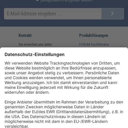
passgenaues Fachgebiet wählen
Kontakt
Produktlösungen
Sie erreichen uns unter:
FORUM Fachliteratur
AKADEMIE HERKERT
(08233) 38 11 23
Unsere Marken
service@forum-verlag.com
Mo-Do 07:30 - 17:00 Uhr
Fr 07:30 - 15:00 Uhr
Folgen Sie uns
Impressum