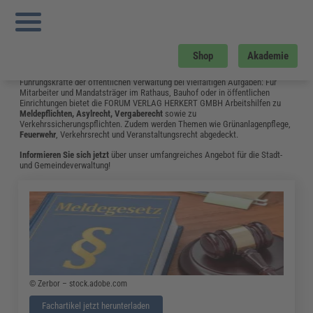
Sie sind hier:
Startseite
»
Fachwissen
»
Kommunales
»
EU-Ausschreibungen: 5
Kriterien Zur Prüfung der Binnenmarktrelevanz im Unterschwellenbereich
»
Seite 1
Kommunales
Shop
Akademie
Die Fachbeiträge aus dem Bereich Kommunales unterstützen Fach- und
Führungskräfte der öffentlichen Verwaltung bei vielfältigen Aufgaben: Für
Mitarbeiter und Mandatsträger im Rathaus, Bauhof oder in öffentlichen
Einrichtungen bietet die FORUM VERLAG HERKERT GMBH Arbeitshilfen zu
Meldepflichten, Asylrecht, Vergaberecht
sowie zu
Verkehrssicherungspflichten. Zudem werden Themen wie Grünanlagenpflege,
Feuerwehr
, Verkehrsrecht und Veranstaltungsrecht abgedeckt.
Informieren Sie sich jetzt
über unser umfangreiches Angebot für die Stadt-
und Gemeindeverwaltung!
© Zerbor – stock.adobe.com
Fachartikel jetzt herunterladen