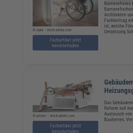
Barrierefreies 
Barrierefreihe
Architekten un
Fachbeitrag er
ist, welche För
© naka – stock.adobe.com
Umsetzung Schri
Fachartikel jetzt
herunterladen
Gebäudemo
Heizungs
Das Gebäudemod
Reform soll me
Austausch von
© janvier – stock.adobe.com
Bauherren, Ver
Fachartikel jetzt
herunterladen