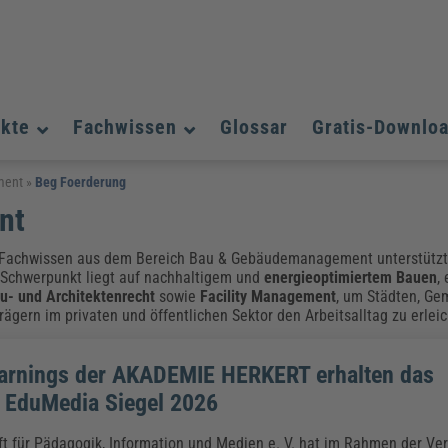
ukte
Fachwissen
Glossar
Gratis-Downlo
Assistenz und Office-Management
Assistenz und Office-Management
Assistenz und Office-Management
ment
»
Beg Foerderung
nt
Weiterbildungen (AKADEMIE HERKERT)
Fac
Datenschutz und IT-Sicherheit
Datenschutz und IT-Sicherheit
We
Aushangpflichtige Gesetze & Vorschriften
Bauausführung
Be
B
Fachwissen aus dem Bereich Bau & Gebäudemanagement unterstützt 
Führung und Management
Führung und Management
 Schwerpunkt liegt auf nachhaltigem und
energieoptimiertem Bauen
,
Gefahrstoffe & REACH
Datenschutz und IT-Sicherheit
Chemikalen & Gefahrstoffe
Immobilienwirtschaft
E
L
u- und Architektenrecht
sowie
Facility Management
, um Städten, Ge
Künstliche Intelligenz
Künstliche Intelligenz
Fachpublikationen & Arbeitshilfen
Fac
gern im privaten und öffentlichen Sektor den Arbeitsalltag zu erleic
Weiterbildungen (AKADEMIE HERKERT)
We
Zoll und Export
Zoll und Export
Leitung, Organisation & Dokumentation
Organisation & Dokumentation
U
arnings der AKADEMIE HERKERT erhalten das
Führung und Management
 EduMedia Siegel 2026
Fachpublikationen & Arbeitshilfen
Fac
Weiterbildungen (AKADEMIE HERKERT)
We
ft für Pädagogik, Information und Medien e. V. hat im Rahmen der Ver