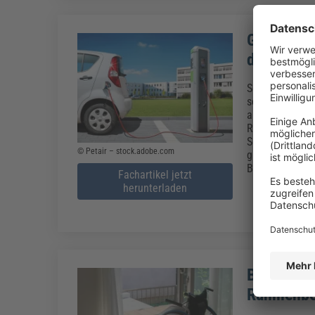
Gebäude-E
die wicht
Seit 1. Januar
sowohl Bauherr
als 20 Stellpl
Renovierungen 
Schutzrohren f
© Petair – stock.adobe.com
gilt das GEIG?
Beitrag erläute
Fachartikel jetzt
herunterladen
Barrierefr
Rahmenbe