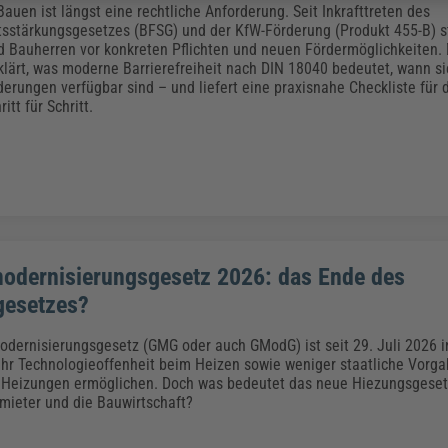
Bauen ist längst eine rechtliche Anforderung. Seit Inkrafttreten des
itsstärkungsgesetzes (BFSG) und der KfW-Förderung (Produkt 455-B) s
d Bauherren vor konkreten Pflichten und neuen Fördermöglichkeiten. 
klärt, was moderne Barrierefreiheit nach DIN 18040 bedeutet, wann si
derungen verfügbar sind – und liefert eine praxisnahe Checkliste für d
tt für Schritt.
dernisierungsgesetz 2026: das Ende des
gesetzes?
ernisierungsgesetz (GMG oder auch GModG) ist seit 29. Juli 2026 in
hr Technologieoffenheit beim Heizen sowie weniger staatliche Vorg
 Heizungen ermöglichen. Doch was bedeutet das neue Hiezungsgesetz
mieter und die Bauwirtschaft?