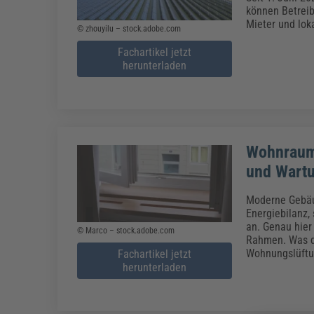
können Betreib
Mieter und lok
© zhouyilu – stock.adobe.com
Fachartikel jetzt
herunterladen
Wohnrauml
und Wart
Moderne Gebäu
Energiebilanz,
an. Genau hier
© Marco – stock.adobe.com
Rahmen. Was di
Wohnungslüftun
Fachartikel jetzt
herunterladen