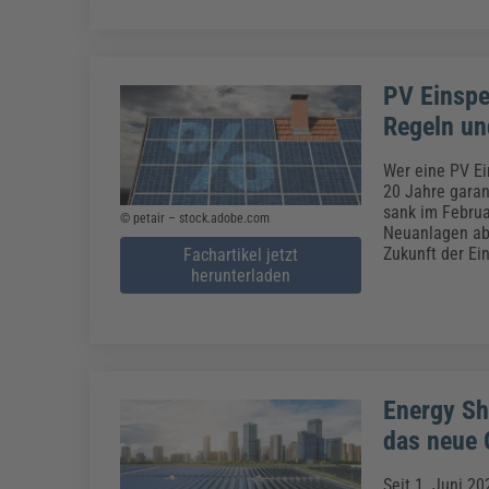
PV Einspe
Regeln un
Wer eine PV Ei
20 Jahre garan
sank im Februa
© petair – stock.adobe.com
Neuanlagen ab 
Zukunft der Ei
Fachartikel jetzt
herunterladen
Energy Sh
das neue 
Seit 1. Juni 2