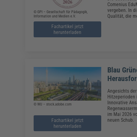
Erneuerbare Energien
Geschäftsführung
Pflegeleitung & Pflegepraxis
Comenius EduM
Energie & Umwelt
Führung & Management
Gesundheit & Pflege
Kommunales
vergeben. In d
© GPI – Gesellschaft für Pädagogik,
Qualität, die 
Information und Medien e.V.
Fachpublikationen & Arbeitshilfen
Fachartikel jetzt
Weiterbildungen (AKADEMIE HERKERT)
Bauhof
Künstliche Intelligenz
Personalwesen
herunterladen
Bau, Immobilien & Gebäudemanagement
Personal, Ausbildung & Recht
Reisekosten und Finanzen
Grünflächen
Weiterbildungen (AKADEMIE HERKERT)
Verkehrsrecht
Reisekosten & Finanzen
Zollabwicklung & Exportabwicklung
Blau Grün
Zoll & Export
Herausfor
Angesichts de
Hitzeperioden 
Innovative Ans
© WU – stock.adobe.com
Regenwasserma
im Mai 2026 vo
neuen Schub.
Fachartikel jetzt
herunterladen