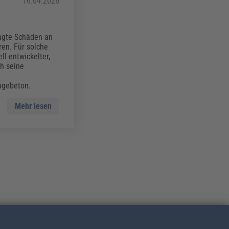
16.04.2026
ngte Schäden an
en. Für solche
l entwickelter,
ch seine
agebeton.
Mehr lesen