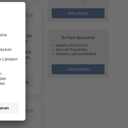
Mehr erfahren
27.05.2026
setzes (GEIG), die
Ihr Fach-Newsletter
ebäude mit mehr
✓ aktuelle Informationen
ößeren
✓ wertvolle Praxishilfen
te Stellplatz mit
✓ kostenlos und unverbindlich
 werden. Für wen
truktur? Dieser
Jetzt anmelden
Mehr lesen
26.05.2026