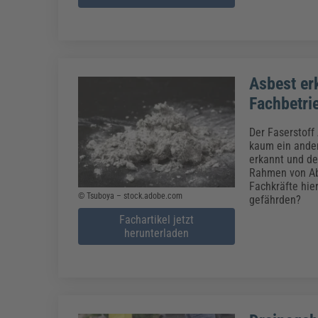
Asbest er
Fachbetri
Der Faserstoff
kaum ein ander
erkannt und de
Rahmen von Ab
Fachkräfte hie
© Tsuboya – stock.adobe.com
gefährden?
Fachartikel jetzt
herunterladen