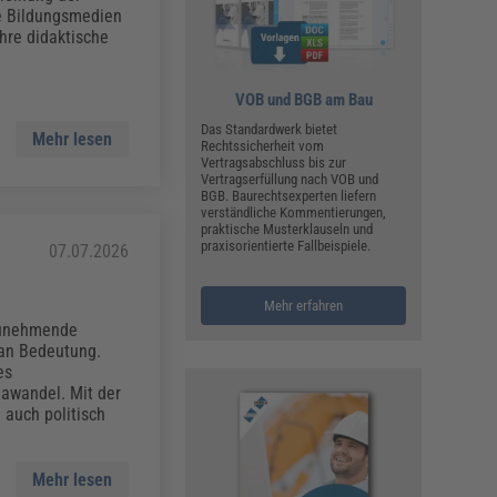
ualitätsmanagement, Hygiene & Arbeitsschutz
e Bildungsmedien
Personalmanagement
hre didaktische
hpublikationen & Arbeitshilfen
iterbildungen (AKADEMIE HERKERT)
VOB und BGB am Bau
ausmeister & Haustechnik
Das Standardwerk bietet
Mehr lesen
Rechtssicherheit vom
ergaberecht
Vertragsabschluss bis zur
Vertragserfüllung nach VOB und
BGB. Baurechtsexperten liefern
verständliche Kommentierungen,
praktische Musterklauseln und
praxisorientierte Fallbeispiele.
07.07.2026
Mehr erfahren
zunehmende
 an Bedeutung.
es
awandel. Mit der
 auch politisch
Mehr lesen