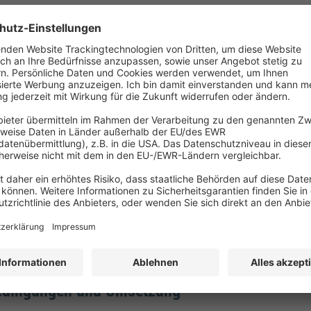
lektromobilitätsinfrastruktur-Gesetz (GEIG) –
igsten Änderungen 2025
 2025 gilt eine Vorgabe des Gebäude-Elektromobilitätsinfrastruktur-Ge
en als auch Eigentümer betrifft: Seit 2025 müssen alle Nichtwohng
ätzen mindestens einen Ladepunkt für Elektrofahrzeuge bieten. Bei gr
von Nichtwohngebäuden mit mehr als 10 Stellplätzen muss jeder fünf
ür Elektrokabel ausgestattet und mindestens ein Ladepunkt errichtet
 Wann ist das GEIG in Kraft getreten? Und was bedeutet Leitungsinfras
rt, was es zu beachten gilt.
eies Bauen: Barrierefreiheit, Anforderungen,
dingungen und Umsetzung