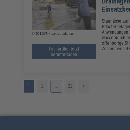
Drainageb
Einsatzbe
Staunässe auf
Pflasterbeläge
Anwendungen st
© TO LOVE – stock.adobe.com
wasserdurchläs
offenporige Str
Zusammensetzu
Fachartikel jetzt
herunterladen
1
2
22
>
…
3
4
5