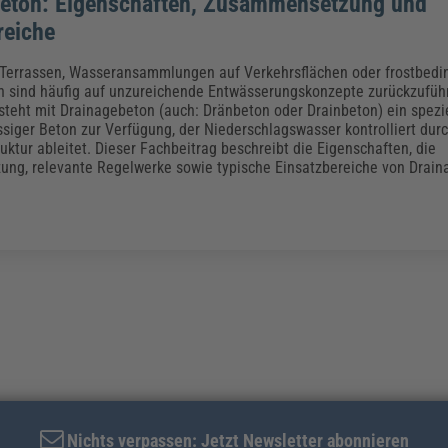
eton: Eigenschaften, Zusammensetzung und
reiche
 Terrassen, Wasseransammlungen auf Verkehrsflächen oder frostbedi
n sind häufig auf unzureichende Entwässerungskonzepte zurückzuführ
eht mit Drainagebeton (auch: Dränbeton oder Drainbeton) ein speziel
siger Beton zur Verfügung, der Niederschlagswasser kontrolliert dur
uktur ableitet. Dieser Fachbeitrag beschreibt die Eigenschaften, die
ng, relevante Regelwerke sowie typische Einsatzbereiche von Drain
Nichts verpassen: Jetzt Newsletter abonnieren