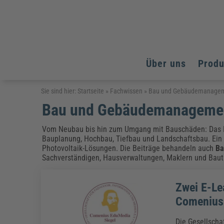
Über uns
Prod
Arbeitsschutz
Arbeitsschutz
Arbeitsschutz
Sie sind hier:
Startseite
»
Fachwissen
»
Bau und Gebäudemanage
Bau und Gebäudemanageme
Fachpublikationen & Arbeitshilfen
Bildung und Erziehung
Bildung und Erziehung
Weiterbildungen (AKADEMIE HERKERT)
Arbeitssicherheit & Gesundheitsschutz
Assistenz & Office-Management
Baurecht & Architektenrecht
Vom Neubau bis hin zum Umgang mit Bauschäden: Das 
Energie und Umwelt
Energie und Umwelt
Bauplanung, Hochbau, Tiefbau und Landschaftsbau. Ein
Arbeitsschutz & Brandschutz
Bau, Immobilien & Gebäudemanagement
Bildung und Erziehung
Brandschutz
Energieoptimiertes & klimaneutrales Bauen
Photovoltaik-Lösungen. Die Beiträge behandeln auch
Ba
Kommunales
Kommunales
Fachpublikationen & Arbeitshilfen
Sachverständigen, Hausverwaltungen, Maklern und Bauträ
Nachhaltiges Planen
Reisekosten und Finanzen
Reisekosten und Finanzen
Kinderschutz, Jugendhilfe & Inklusion
Datenschutz & IT-Recht
Elektrosicherheit
Zwei E-Le
Datenschutz & IT-Sicherheit
Elektrosicherheit & Elektrotechnik
Energie und Umwelt
Comenius
Fachpublikationen & Arbeitshilfen
Weiterbildungen (AKADEMIE HERKERT)
Die Gesellscha