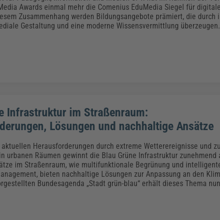
Klimaanpassung
Qualitätsmanagement
Praxismanagement, Abrechnung & Therapie
Q
edia Awards einmal mehr die Comenius EduMedia Siegel für digital
Künstliche Intelligenz
iesem Zusammenhang werden Bildungsangebote prämiert, die durch i
mediale Gestaltung und eine moderne Wissensvermittlung überzeugen.
Weiterbildungen (AKADEMIE HERKERT)
Fac
We
Feuerwehr
H
Kommunales
Zoll und Export
Recht, Sicherheit & Ordnung
V
Fachpublikationen & Arbeitshilfen
Weiterbildungen (AKADEMIE HERKERT)
Zollverfahren & Zollvorschriften
e Infrastruktur im Straßenraum:
derungen, Lösungen und nachhaltige Ansätze
r aktuellen Herausforderungen durch extreme Wetterereignisse und 
in urbanen Räumen gewinnt die Blau Grüne Infrastruktur zunehmend
ätze im Straßenraum, wie multifunktionale Begrünung und intelligent
nagement, bieten nachhaltige Lösungen zur Anpassung an den Klim
rgestellten Bundesagenda „Stadt grün-blau“ erhält dieses Thema nun