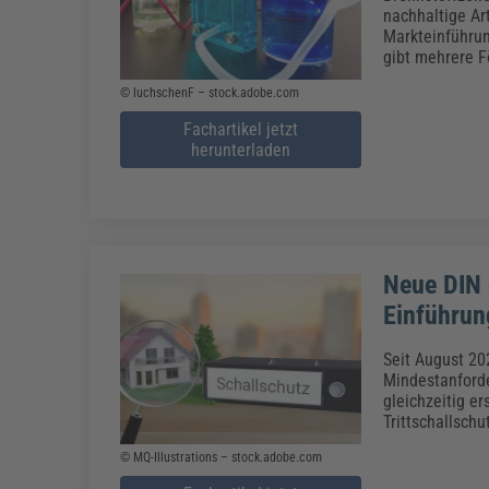
Erneuerbare Energien
Geschäftsführung
Pflegeleitung & Pflegepraxis
nachhaltige Ar
Energie & Umwelt
Führung & Management
Gesundheit & Pflege
Kommunales
Markteinführu
gibt mehrere 
Fachpublikationen & Arbeitshilfen
© luchschenF – stock.adobe.com
Weiterbildungen (AKADEMIE HERKERT)
Bauhof
Künstliche Intelligenz
Personalwesen
Fachartikel jetzt
Bau, Immobilien & Gebäudemanagement
Personal, Ausbildung & Recht
Reisekosten und Finanzen
herunterladen
Grünflächen
Weiterbildungen (AKADEMIE HERKERT)
Verkehrsrecht
Reisekosten & Finanzen
Zollabwicklung & Exportabwicklung
Zoll & Export
Neue DIN 
Einführun
Seit August 20
Mindestanforde
gleichzeitig er
Trittschallschu
© MQ-Illustrations – stock.adobe.com