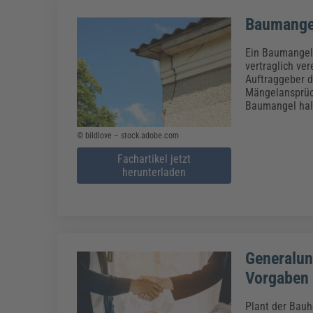
Baumangel
Ein Baumangel 
vertraglich ve
Auftraggeber 
Mängelansprüc
Baumangel halt
© bildlove – stock.adobe.com
Fachartikel jetzt
herunterladen
Generalun
Vorgaben
Plant der Bauh