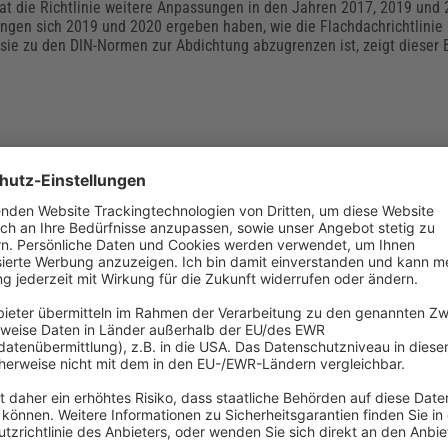
hat die Richtlinie weitere Anpassungen in den Jahren 2017, 2019 und 
gen sich 2019 und 2020 ergeben haben, wie die Flachdachrichtlinie
sie zu den DIN-Normen zur Abdichtung abzugrenzen ist, zeigt dieser B
isung von Gebäuden: Definition und Gesetz
ertes Bauen dient besonders dem Klima- und Umweltschutz. Aus dem 
Bepreisung von Gebäuden, für die die Eigentümer der Objekte verantwor
l den Klimaschutz in Deutschland unterstützen und den Folgen der g
gegenwirken. Unternehmen aus dem Gebäude- und Immobiliensektor
e geltenden Gesetze zur CO2-Bepreisung kennen.