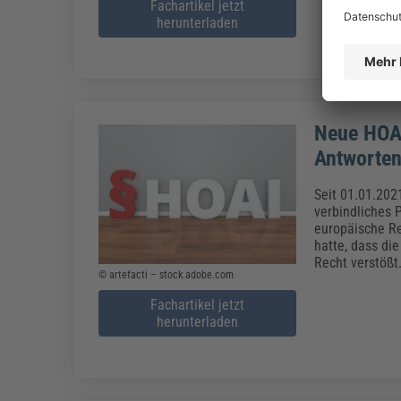
Fachartikel jetzt
herunterladen
Neue HOAI
Antworte
Seit 01.01.202
verbindliches 
europäische Re
hatte, dass di
Recht verstößt
© artefacti – stock.adobe.com
Fachartikel jetzt
herunterladen