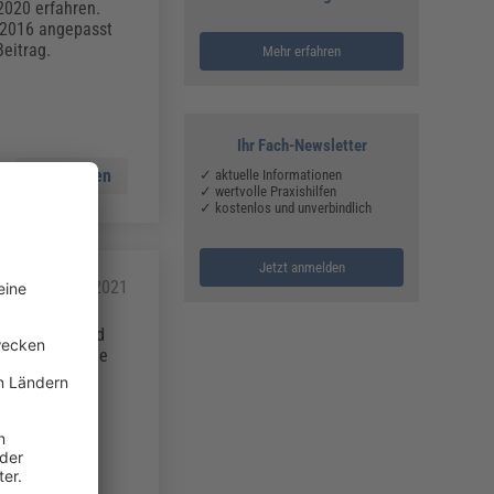
2020 erfahren.
 2016 angepasst
eitrag.
Mehr erfahren
Ihr Fach-Newsletter
Mehr lesen
✓ aktuelle Informationen
✓ wertvolle Praxishilfen
✓ kostenlos und unverbindlich
Jetzt anmelden
08.01.2021
gleichen Grund
tlich sind. Die
lobalen
 müssen die