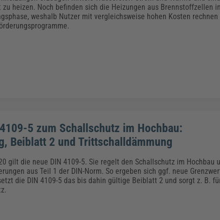
Klimaanpassung
Qualitätsmanagement
Praxismanagement, Abrechnung & Therapie
Q
t zu heizen. Noch befinden sich die Heizungen aus Brennstoffzellen i
Künstliche Intelligenz
ngsphase, weshalb Nutzer mit vergleichsweise hohen Kosten rechnen
Förderungsprogramme.
Weiterbildungen (AKADEMIE HERKERT)
Fac
We
Feuerwehr
H
Kommunales
Zoll und Export
Recht, Sicherheit & Ordnung
V
Fachpublikationen & Arbeitshilfen
Weiterbildungen (AKADEMIE HERKERT)
Zollverfahren & Zollvorschriften
4109-5 zum Schallschutz im Hochbau:
g, Beiblatt 2 und Trittschalldämmung
20 gilt die neue DIN 4109-5. Sie regelt den Schallschutz im Hochbau 
rungen aus Teil 1 der DIN-Norm. So ergeben sich ggf. neue Grenzwe
setzt die DIN 4109-5 das bis dahin gültige Beiblatt 2 und sorgt z. B. f
tz.