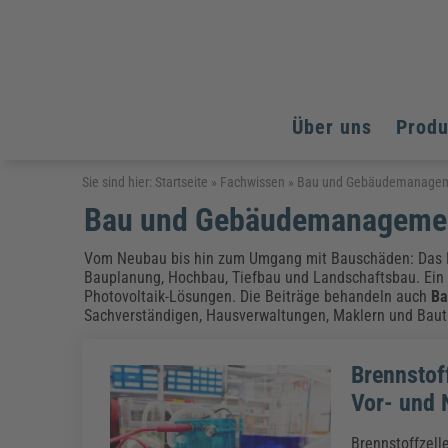
Über uns
Prod
Arbeitsschutz
Arbeitsschutz
Arbeitsschutz
Sie sind hier:
Startseite
»
Fachwissen
»
Bau und Gebäudemanage
Bau und Gebäudemanageme
Fachpublikationen & Arbeitshilfen
Bildung und Erziehung
Bildung und Erziehung
Weiterbildungen (AKADEMIE HERKERT)
Arbeitssicherheit & Gesundheitsschutz
Assistenz & Office-Management
Baurecht & Architektenrecht
Vom Neubau bis hin zum Umgang mit Bauschäden: Das 
Energie und Umwelt
Energie und Umwelt
Bauplanung, Hochbau, Tiefbau und Landschaftsbau. Ein
Arbeitsschutz & Brandschutz
Bau, Immobilien & Gebäudemanagement
Bildung und Erziehung
Brandschutz
Energieoptimiertes & klimaneutrales Bauen
Photovoltaik-Lösungen. Die Beiträge behandeln auch
Ba
Kommunales
Kommunales
Fachpublikationen & Arbeitshilfen
Sachverständigen, Hausverwaltungen, Maklern und Bauträ
Nachhaltiges Planen
Reisekosten und Finanzen
Reisekosten und Finanzen
Kinderschutz, Jugendhilfe & Inklusion
Datenschutz & IT-Recht
Elektrosicherheit
Brennstof
Datenschutz & IT-Sicherheit
Elektrosicherheit & Elektrotechnik
Energie und Umwelt
Vor- und 
Fachpublikationen & Arbeitshilfen
Weiterbildungen (AKADEMIE HERKERT)
Brennstoffzell