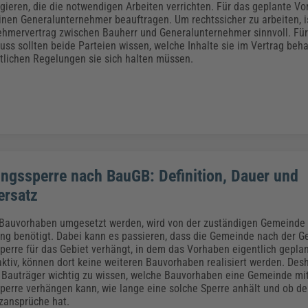
ieren, die die notwendigen Arbeiten verrichten. Für das geplante V
einen Generalunternehmer beauftragen. Um rechtssicher zu arbeiten, i
hmervertrag zwischen Bauherr und Generalunternehmer sinnvoll. Fü
uss sollten beide Parteien wissen, welche Inhalte sie im Vertrag beh
tlichen Regelungen sie sich halten müssen.
ngssperre nach BauGB: Definition, Dauer und
ersatz
 Bauvorhaben umgesetzt werden, wird von der zuständigen Gemeinde
g benötigt. Dabei kann es passieren, dass die Gemeinde nach der 
erre für das Gebiet verhängt, in dem das Vorhaben eigentlich geplant
ktiv, können dort keine weiteren Bauvorhaben realisiert werden. Desha
Bauträger wichtig zu wissen, welche Bauvorhaben eine Gemeinde mit
erre verhängen kann, wie lange eine solche Sperre anhält und ob de
zansprüche hat.