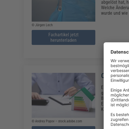
abgelöst hat, 
Welche Änderun
wurde und wie 
© Jürgen Lech
Fachartikel jetzt
herunterladen
CO2-Bepre
Energieoptimi
gilt eine CO2-
Bepreisung sol
Erwärmung ent
Kriterien sowi
© Andrey Popov – stock.adobe.com