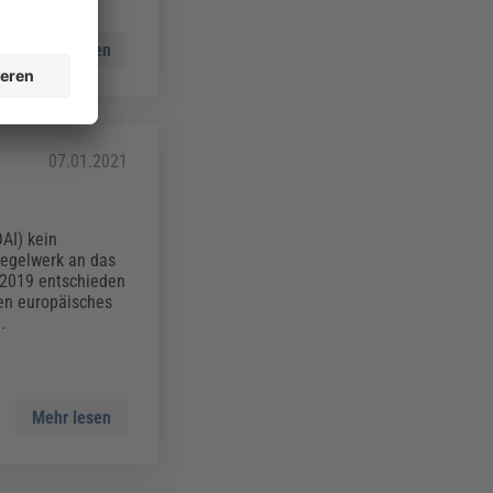
Mehr lesen
07.01.2021
AI) kein
Regelwerk an das
 2019 entschieden
en europäisches
.
Mehr lesen