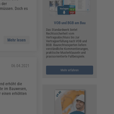
ualitätsmanagement, Hygiene & Arbeitsschutz
n der
Personalmanagement
 müssen. Doch es
hpublikationen & Arbeitshilfen
iterbildungen (AKADEMIE HERKERT)
VOB und BGB am Bau
ausmeister & Haustechnik
Das Standardwerk bietet
Rechtssicherheit vom
ergaberecht
Vertragsabschluss bis zur
Mehr lesen
Vertragserfüllung nach VOB und
BGB. Baurechtsexperten liefern
verständliche Kommentierungen,
praktische Musterklauseln und
praxisorientierte Fallbeispiele.
06.04.2021
Mehr erfahren
und erhöht die
rte im Bauwesen,
ür einen erhöhten