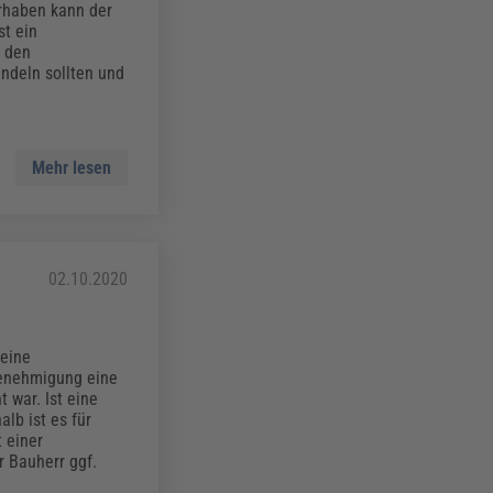
orhaben kann der
st ein
r den
andeln sollten und
Mehr lesen
02.10.2020
 eine
Genehmigung eine
 war. Ist eine
lb ist es für
 einer
r Bauherr ggf.