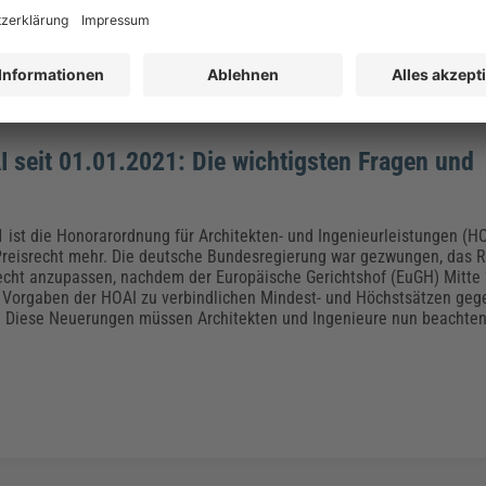
 seit 01.01.2021: Die wichtigsten Fragen und
n
1 ist die Honorarordnung für Architekten- und Ingenieurleistungen (HO
Preisrecht mehr. Die deutsche Bundesregierung war gezwungen, das 
cht anzupassen, nachdem der Europäische Gerichtshof (EuGH) Mitte
e Vorgaben der HOAI zu verbindlichen Mindest- und Höchstsätzen geg
. Diese Neuerungen müssen Architekten und Ingenieure nun beachten