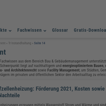
ukte
Fachwissen
Glossar
Gratis-Downlo
Assistenz und Office-Management
Assistenz und Office-Management
Assistenz und Office-Management
ment
»
Tr Instandhaltung
»
Seite 14
nt
Weiterbildungen (AKADEMIE HERKERT)
Fac
Datenschutz und IT-Sicherheit
Datenschutz und IT-Sicherheit
We
Aushangpflichtige Gesetze & Vorschriften
Bauausführung
Be
B
Fachwissen aus dem Bereich Bau & Gebäudemanagement unterstützt 
Führung und Management
Führung und Management
 Schwerpunkt liegt auf nachhaltigem und
energieoptimiertem Bauen
,
Gefahrstoffe & REACH
Datenschutz und IT-Sicherheit
Chemikalen & Gefahrstoffe
Immobilienwirtschaft
E
L
u- und Architektenrecht
sowie
Facility Management
, um Städten, Ge
Künstliche Intelligenz
Künstliche Intelligenz
Fachpublikationen & Arbeitshilfen
Fac
gern im privaten und öffentlichen Sektor den Arbeitsalltag zu erleic
Weiterbildungen (AKADEMIE HERKERT)
We
Zoll und Export
Zoll und Export
Leitung, Organisation & Dokumentation
Organisation & Dokumentation
U
fzellenheizung: Förderung 2021, Kosten sowie
Führung und Management
Nachteile
Fachpublikationen & Arbeitshilfen
Fac
Weiterbildungen (AKADEMIE HERKERT)
We
enheizungen erzeugen mittels Wasserstoff Strom und Wärme und sind