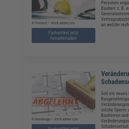
Personen engag
Bauherr z. B. 
Generalunterne
Vertragsabschl
© Pormezz – stock.adobe.com
an welche rech
Fachartikel jetzt
herunterladen
Veränderu
Schadens
Soll ein neues
Baugenehmigun
Veränderungssp
solche Sperre a
Bauherren und 
© bluedesign – stock.adobe.com
Veränderungssp
Schadensersat
Fachartikel jetzt