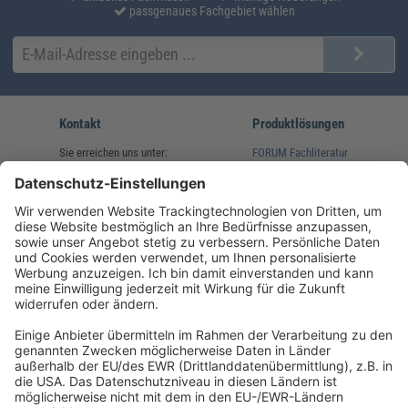
passgenaues Fachgebiet wählen
Kontakt
Produktlösungen
Sie erreichen uns unter:
FORUM Fachliteratur
AKADEMIE HERKERT
(08233) 38 11 23
Unsere Marken
service@forum-verlag.com
Mo-Do 07:30 - 17:00 Uhr
Fr 07:30 - 15:00 Uhr
Folgen Sie uns
Impressum