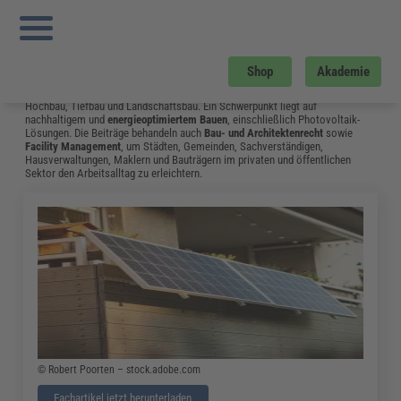
Sie sind hier:
Startseite
»
Fachwissen
»
Bau und Gebäudemanagement
»
Tr
Instandhaltung
»
Seite 8
Bau und Gebäudemanagement
Shop
Akademie
Vom Neubau bis hin zum Umgang mit Bauschäden: Das Fachwissen aus dem
Bereich Bau & Gebäudemanagement unterstützt Fachleute in Bauplanung,
Hochbau, Tiefbau und Landschaftsbau. Ein Schwerpunkt liegt auf
nachhaltigem und
energieoptimiertem Bauen
, einschließlich Photovoltaik-
Lösungen. Die Beiträge behandeln auch
Bau- und Architektenrecht
sowie
Facility Management
, um Städten, Gemeinden, Sachverständigen,
Hausverwaltungen, Maklern und Bauträgern im privaten und öffentlichen
Sektor den Arbeitsalltag zu erleichtern.
© Robert Poorten – stock.adobe.com
Fachartikel jetzt herunterladen