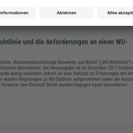
chtlinie und die Anforderungen an einen WU-
htlinie „Wasserundurchlässige Bauwerke aus Beton“ („WU-Richtlinie“)
fassend überarbeitet. Die Neuausgabe ist im Dezember 2017 erschi
 wurde wenig verändert, jedoch ist eine Vielzahl an Erfahrungen der le
 So wurden Regelungen zu WU-Dächern aufgenommen sowie die Aussa
e Hinweise zum Baustoff Beton wurden dagegen kaum überarbeitet.