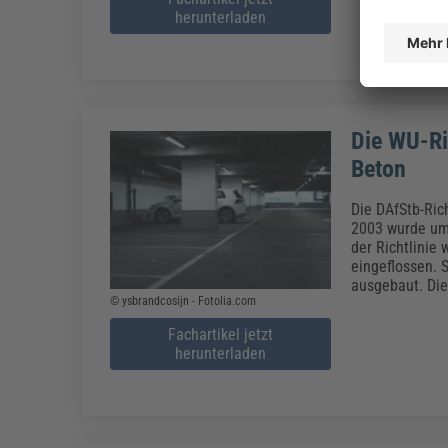
herunterladen
Die WU-Ri
Beton
Die DAfStb-Ric
2003 wurde um
der Richtlinie
eingeflossen.
ausgebaut. Di
© ysbrandcosijn - Fotolia.com
Fachartikel jetzt
herunterladen