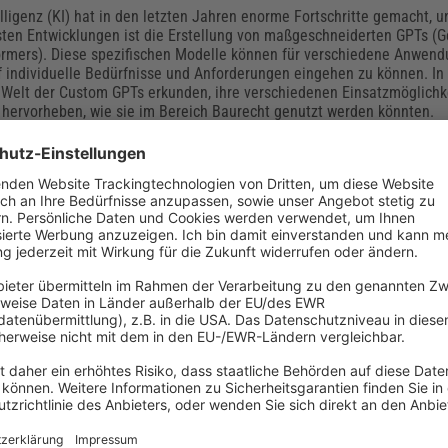
lligenz (KI) hat in den letzten Jahren enorme Fortschritte gemacht, u
en Entwicklungen ist die Erstellung von maßgeschneiderten GPTs (G
ormers). Diese spezifischen Modelle können für verschiedene Anwen
 individuelle Bedürfnisse und Anforderungen eingehen zu können. In 
 Welt der Custom GPTs erkunden, ihre verschiedenen Einsatzmöglichk
hervorheben, wie sie im Bereich Baurecht genutzt werden könnten.
4108-3: Das sind die wesentlichen Änderunge
bedingten Feuchteschutz
108-3, die Anforderungen, Berechnungsverfahren und Hinweise für d
 klimabedingten Feuchteschutz definiert, wurde überarbeitet. Sie unt
ie richtige Auswahl einer Konstruktion die Bildung von Tauwasser inne
rhindern. Das hat sich mit der Neufassung geändert.