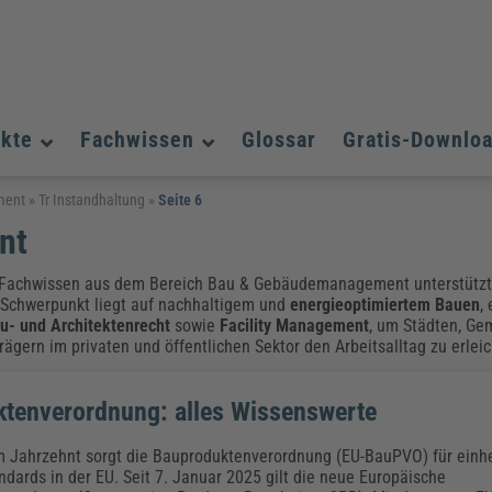
ukte
Fachwissen
Glossar
Gratis-Downlo
Assistenz und Office-Management
Assistenz und Office-Management
Assistenz und Office-Management
ment
»
Tr Instandhaltung
»
Seite 6
nt
Weiterbildungen (AKADEMIE HERKERT)
Fac
Datenschutz und IT-Sicherheit
Datenschutz und IT-Sicherheit
We
Aushangpflichtige Gesetze & Vorschriften
Bauausführung
Be
B
Fachwissen aus dem Bereich Bau & Gebäudemanagement unterstützt 
Führung und Management
Führung und Management
 Schwerpunkt liegt auf nachhaltigem und
energieoptimiertem Bauen
,
Gefahrstoffe & REACH
Datenschutz und IT-Sicherheit
Chemikalen & Gefahrstoffe
Immobilienwirtschaft
E
L
u- und Architektenrecht
sowie
Facility Management
, um Städten, Ge
Künstliche Intelligenz
Künstliche Intelligenz
Fachpublikationen & Arbeitshilfen
Fac
gern im privaten und öffentlichen Sektor den Arbeitsalltag zu erleic
Weiterbildungen (AKADEMIE HERKERT)
We
Zoll und Export
Zoll und Export
Leitung, Organisation & Dokumentation
Organisation & Dokumentation
U
tenverordnung: alles Wissenswerte
Führung und Management
Fachpublikationen & Arbeitshilfen
Fac
m Jahrzehnt sorgt die Bauproduktenverordnung (EU-BauPVO) für einhe
ndards in der EU. Seit 7. Januar 2025 gilt die neue Europäische
Weiterbildungen (AKADEMIE HERKERT)
We