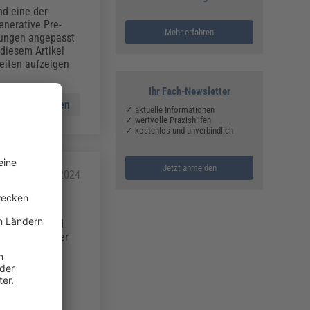
nd eine der
enerative Pre-
Mehr erfahren
dungen angepasst
diesem Artikel
eiten aufzeigen
Ihr Fach-Newsletter
Mehr lesen
✓ aktuelle Informationen
✓ wertvolle Praxishilfen
✓ kostenlos und unverbindlich
Jetzt anmelden
n
26.07.2024
ie Planung und
erstützt Planer
rhalb eines