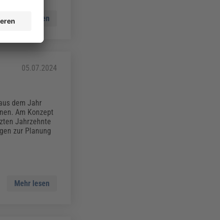
Mehr lesen
05.07.2024
 aus dem Jahr
enen. Am Konzept
tzten Jahrzehnte
gen zur Planung
Mehr lesen