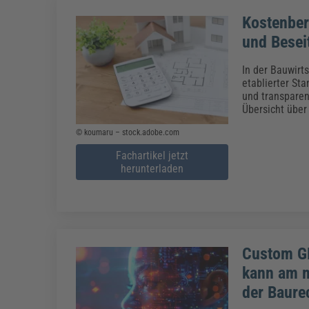
Kostenber
und Besei
In der Bauwirt
etablierter St
und transparent
Übersicht über 
© koumaru – stock.adobe.com
Fachartikel jetzt
herunterladen
Custom GP
kann am m
der Baur