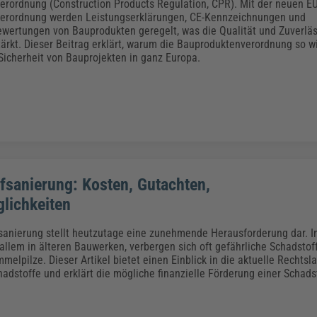
Klimaanpassung
Qualitätsmanagement
Praxismanagement, Abrechnung & Therapie
Q
rordnung (Construction Products Regulation, CPR). Mit der neuen E
erordnung werden Leistungserklärungen, CE-Kennzeichnungen und
Künstliche Intelligenz
wertungen von Bauprodukten geregelt, was die Qualität und Zuverläss
tärkt. Dieser Beitrag erklärt, warum die Bauproduktenverordnung so wic
Weiterbildungen (AKADEMIE HERKERT)
Fac
 Sicherheit von Bauprojekten in ganz Europa.
We
Feuerwehr
H
Kommunales
Zoll und Export
Recht, Sicherheit & Ordnung
V
Fachpublikationen & Arbeitshilfen
Weiterbildungen (AKADEMIE HERKERT)
Zollverfahren & Zollvorschriften
fsanierung: Kosten, Gutachten,
lichkeiten
sanierung stellt heutzutage eine zunehmende Herausforderung dar. In
allem in älteren Bauwerken, verbergen sich oft gefährliche Schadstof
elpilze. Dieser Artikel bietet einen Einblick in die aktuelle Rechtsl
hadstoffe und erklärt die mögliche finanzielle Förderung einer Schads