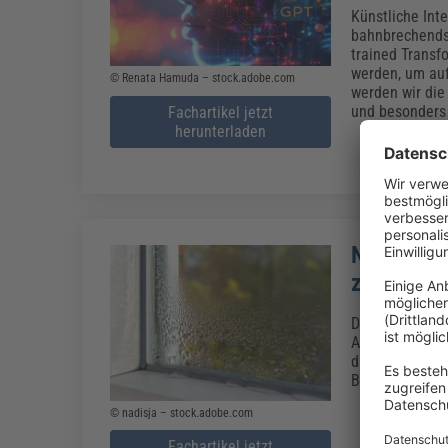
Künstliche Inte
bahnbrechendst
trained Transf
werden, um auf
© Renata Hamuda – stock.adobe.com
werden wir die
und besonders 
Fachartikel jetzt
herunterladen
Neue DIN 
zum klima
Die Norm DIN 4
Ausführung zum
dabei, durch d
Bauteils zu ve
© nadisja – stock.adobe.com
Fachartikel jetzt