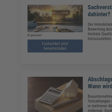
Sachverst
dahinter?
Der Immobilien
Bewertung des 
höchste Qualit
KI-generiert
hinzuzuziehen.
Fachartikel jetzt
herunterladen
Abschlag
Wann wird
Bauunternehmen
Teilzahlungen 
in mehreren Ab
mitbringt. Doc