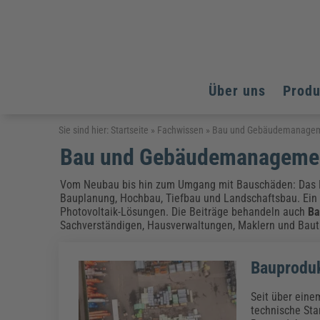
Über uns
Prod
Arbeitsschutz
Arbeitsschutz
Arbeitsschutz
Sie sind hier:
Startseite
»
Fachwissen
»
Bau und Gebäudemanage
Bau und Gebäudemanageme
Fachpublikationen & Arbeitshilfen
Bildung und Erziehung
Bildung und Erziehung
Weiterbildungen (AKADEMIE HERKERT)
Arbeitssicherheit & Gesundheitsschutz
Assistenz & Office-Management
Baurecht & Architektenrecht
Vom Neubau bis hin zum Umgang mit Bauschäden: Das 
Energie und Umwelt
Energie und Umwelt
Bauplanung, Hochbau, Tiefbau und Landschaftsbau. Ein
Arbeitsschutz & Brandschutz
Bau, Immobilien & Gebäudemanagement
Bildung und Erziehung
Brandschutz
Energieoptimiertes & klimaneutrales Bauen
Photovoltaik-Lösungen. Die Beiträge behandeln auch
Ba
Kommunales
Kommunales
Fachpublikationen & Arbeitshilfen
Sachverständigen, Hausverwaltungen, Maklern und Bauträ
Nachhaltiges Planen
Reisekosten und Finanzen
Reisekosten und Finanzen
Kinderschutz, Jugendhilfe & Inklusion
Datenschutz & IT-Recht
Elektrosicherheit
Bauproduk
Datenschutz & IT-Sicherheit
Elektrosicherheit & Elektrotechnik
Energie und Umwelt
Fachpublikationen & Arbeitshilfen
Seit über eine
technische Sta
Weiterbildungen (AKADEMIE HERKERT)