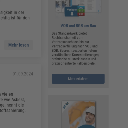
ualitätsmanagement, Hygiene & Arbeitsschutz
U
Personalmanagement
igkeit in der
htig ist für den
hpublikationen & Arbeitshilfen
iterbildungen (AKADEMIE HERKERT)
VOB und BGB am Bau
ausmeister & Haustechnik
Das Standardwerk bietet
Rechtssicherheit vom
ergaberecht
Vertragsabschluss bis zur
Mehr lesen
Vertragserfüllung nach VOB und
BGB. Baurechtsexperten liefern
verständliche Kommentierungen,
praktische Musterklauseln und
praxisorientierte Fallbeispiele.
01.09.2024
Mehr erfahren
 vielen
fe wie Asbest,
age, nennt die
toffsanierung.