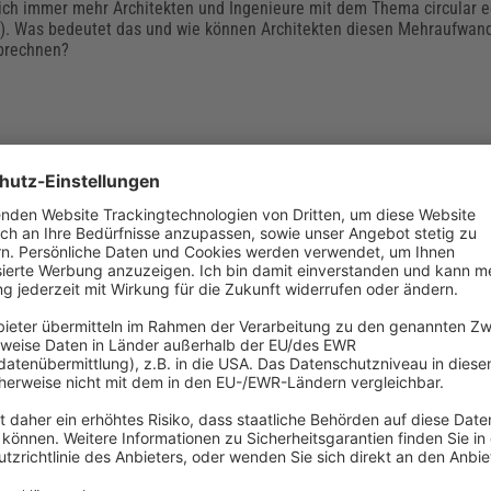
ich immer mehr Architekten und Ingenieure mit dem Thema circular e
). Was bedeutet das und wie können Architekten diesen Mehraufwand
brechnen?
hutz: GISCODES für Reinigungsmittel sollen
sarbeiten sicherer machen
gsmittel enthalten Chemikalien, weshalb der Umgang mit diesen zu g
i den Reinigungskräften führen kann. Um die Beschäftigten besser z
 Gefahrstoff-Informationssystem (GISBAU) aus und hat deshalb das G
ukte entwickelt. Das bringt nicht nur für die Gebäudereiniger Vorteil
einigungsfirmen.