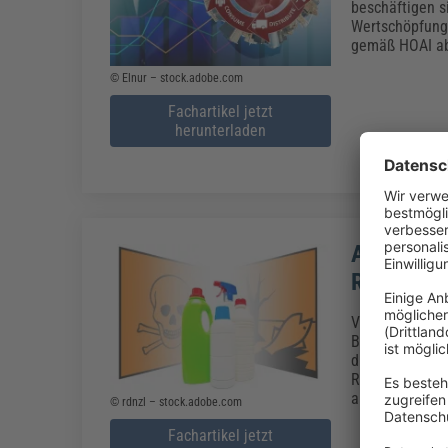
beschäftigen s
Wertschöpfung
gemäß HOAI a
© Elnur – stock.adobe.com
Fachartikel jetzt
herunterladen
Arbeitssc
Reinigung
Viele Reinigun
Beschwerden be
die BG BAU ihr
Reinigungsprod
auch für die R
© rdnzl – stock.adobe.com
Fachartikel jetzt