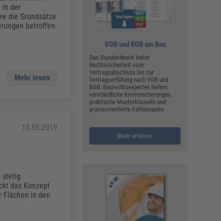
ualitätsmanagement, Hygiene & Arbeitsschutz
 in der
Personalmanagement
re die Grundsätze
rungen betroffen.
hpublikationen & Arbeitshilfen
iterbildungen (AKADEMIE HERKERT)
VOB und BGB am Bau
ausmeister & Haustechnik
Das Standardwerk bietet
Rechtssicherheit vom
ergaberecht
Vertragsabschluss bis zur
Mehr lesen
Vertragserfüllung nach VOB und
BGB. Baurechtsexperten liefern
verständliche Kommentierungen,
praktische Musterklauseln und
praxisorientierte Fallbeispiele.
15.05.2019
Mehr erfahren
 stetig
ckt das Konzept
r Flächen in den