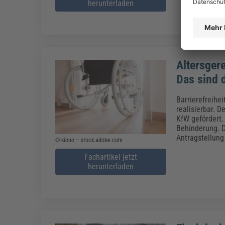
herunterladen
Altersger
Das sind 
Barrierefreihe
realisierbar. 
KfW gefördert.
Behinderung. D
Antragstellung
© kiono – stock.adobe.com
Fachartikel jetzt
herunterladen