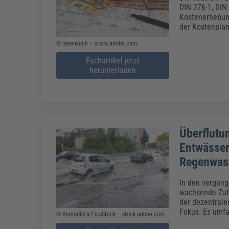
Erneuerbare Energien
Geschäftsführung
Pflegeleitung & Pflegepraxis
DIN 276-1, DIN
Energie & Umwelt
Führung & Management
Gesundheit & Pflege
Kommunales
Kostenerhebung
der Kostenpla
Fachpublikationen & Arbeitshilfen
© Ideenkoch – stock.adobe.com
Weiterbildungen (AKADEMIE HERKERT)
Bauhof
Künstliche Intelligenz
Personalwesen
Fachartikel jetzt
Bau, Immobilien & Gebäudemanagement
Personal, Ausbildung & Recht
Reisekosten und Finanzen
herunterladen
Grünflächen
Weiterbildungen (AKADEMIE HERKERT)
Verkehrsrecht
Reisekosten & Finanzen
Zollabwicklung & Exportabwicklung
Zoll & Export
Überflutu
Entwässer
Regenwas
In den vergang
wachsende Zahl
der dezentrale
Fokus. Es umfa
© Animaflora PicsStock – stock.adobe.com