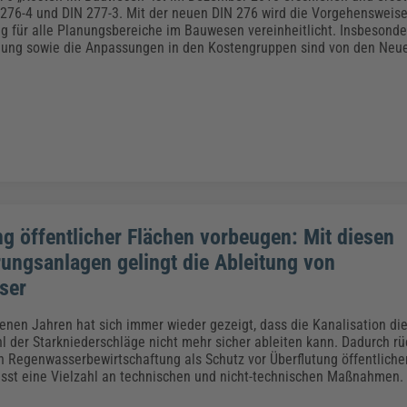
Klimaanpassung
Qualitätsmanagement
Praxismanagement, Abrechnung & Therapie
Q
 276-4 und DIN 277-3. Mit der neuen DIN 276 wird die Vorgehensweise
Künstliche Intelligenz
 für alle Planungsbereiche im Bauwesen vereinheitlicht. Insbesonde
nung sowie die Anpassungen in den Kostengruppen sind von den Neue
Weiterbildungen (AKADEMIE HERKERT)
Fac
We
Feuerwehr
H
Kommunales
Zoll und Export
Recht, Sicherheit & Ordnung
V
Fachpublikationen & Arbeitshilfen
Weiterbildungen (AKADEMIE HERKERT)
Zollverfahren & Zollvorschriften
ng öffentlicher Flächen vorbeugen: Mit diesen
ungsanlagen gelingt die Ableitung von
ser
enen Jahren hat sich immer wieder gezeigt, dass die Kanalisation die
 der Starkniederschläge nicht mehr sicher ableiten kann. Dadurch rü
n Regenwasserbewirtschaftung als Schutz vor Überflutung öffentliche
sst eine Vielzahl an technischen und nicht-technischen Maßnahmen.