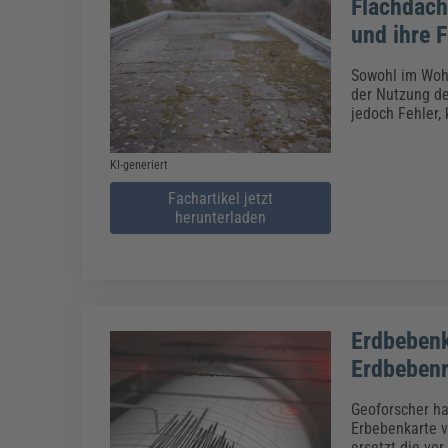
Flachdach
und ihre 
Sowohl im Wohn
der Nutzung de
jedoch Fehler,
KI-generiert
Fachartikel jetzt
herunterladen
Erdbebenk
Erdbebenr
Geoforscher ha
Erbebenkarte v
ersetzt die vo