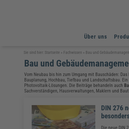
Über uns
Prod
Arbeitsschutz
Arbeitsschutz
Arbeitsschutz
Sie sind hier:
Startseite
»
Fachwissen
»
Bau und Gebäudemanage
Bau und Gebäudemanageme
Fachpublikationen & Arbeitshilfen
Bildung und Erziehung
Bildung und Erziehung
Weiterbildungen (AKADEMIE HERKERT)
Arbeitssicherheit & Gesundheitsschutz
Assistenz & Office-Management
Baurecht & Architektenrecht
Vom Neubau bis hin zum Umgang mit Bauschäden: Das 
Energie und Umwelt
Energie und Umwelt
Bauplanung, Hochbau, Tiefbau und Landschaftsbau. Ein
Arbeitsschutz & Brandschutz
Bau, Immobilien & Gebäudemanagement
Bildung und Erziehung
Brandschutz
Energieoptimiertes & klimaneutrales Bauen
Photovoltaik-Lösungen. Die Beiträge behandeln auch
Ba
Kommunales
Kommunales
Fachpublikationen & Arbeitshilfen
Sachverständigen, Hausverwaltungen, Maklern und Bauträ
Nachhaltiges Planen
Reisekosten und Finanzen
Reisekosten und Finanzen
Kinderschutz, Jugendhilfe & Inklusion
Datenschutz & IT-Recht
Elektrosicherheit
DIN 276 n
Datenschutz & IT-Sicherheit
Elektrosicherheit & Elektrotechnik
Energie und Umwelt
besonders
Fachpublikationen & Arbeitshilfen
Weiterbildungen (AKADEMIE HERKERT)
Die neue DIN 2