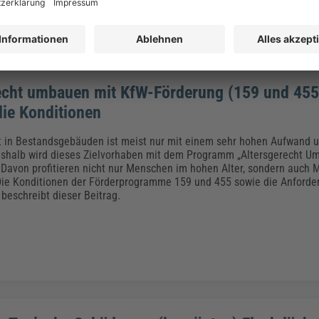
echt umbauen mit KfW-Förderung (159 und 455
die Konditionen
it in Bestandsgebäuden ist meist nur mit einem sehr hohen Aufwand 
Deshalb wird dieses Zielvorhaben mit dem Programm „Altersgerecht U
 Davon profitieren nicht nur Menschen im hohen Alter, sondern auch
ie Konditionen der Förderprogramme 159 und 455 sowie die Anforde
 beschreibt dieser Beitrag.