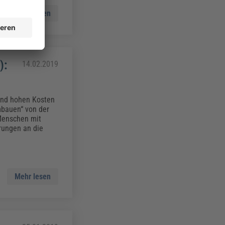
Mehr lesen
):
14.02.2019
und hohen Kosten
mbauen“ von der
 Menschen mit
rungen an die
Mehr lesen