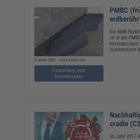
PMBC (frü
erdberührt
Die KMB-Richtl
ist in der PMB
herangezogen w
systematisch d
© photo 5000 – stock.adobe.com
Fachartikel jetzt
herunterladen
Nachhalti
cradle (C
Im Jahr 2017 h