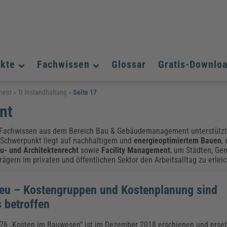
ukte
Fachwissen
Glossar
Gratis-Downlo
Assistenz und Office-Management
Assistenz und Office-Management
Assistenz und Office-Management
ment
»
Tr Instandhaltung
»
Seite 17
nt
Weiterbildungen (AKADEMIE HERKERT)
Fac
Datenschutz und IT-Sicherheit
Datenschutz und IT-Sicherheit
We
Aushangpflichtige Gesetze & Vorschriften
Bauausführung
Be
B
Fachwissen aus dem Bereich Bau & Gebäudemanagement unterstützt 
Führung und Management
Führung und Management
 Schwerpunkt liegt auf nachhaltigem und
energieoptimiertem Bauen
,
Gefahrstoffe & REACH
Datenschutz und IT-Sicherheit
Chemikalen & Gefahrstoffe
Immobilienwirtschaft
E
L
u- und Architektenrecht
sowie
Facility Management
, um Städten, Ge
Künstliche Intelligenz
Künstliche Intelligenz
Fachpublikationen & Arbeitshilfen
Fac
gern im privaten und öffentlichen Sektor den Arbeitsalltag zu erleic
Weiterbildungen (AKADEMIE HERKERT)
We
Zoll und Export
Zoll und Export
Leitung, Organisation & Dokumentation
Organisation & Dokumentation
U
eu – Kostengruppen und Kostenplanung sind
Führung und Management
 betroffen
Fachpublikationen & Arbeitshilfen
Fac
Weiterbildungen (AKADEMIE HERKERT)
We
76 „Kosten im Bauwesen“ ist im Dezember 2018 erschienen und erse