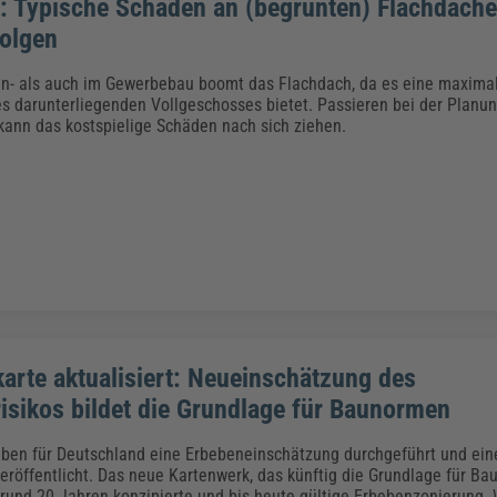
: Typische Schäden an (begrünten) Flachdäche
Folgen
- als auch im Gewerbebau boomt das Flachdach, da es eine maximale 
s darunterliegenden Vollgeschosses bietet. Passieren bei der Planu
 kann das kostspielige Schäden nach sich ziehen.
arte aktualisiert: Neueinschätzung des
isikos bildet die Grundlage für Baunormen
ben für Deutschland eine Erbebeneinschätzung durchgeführt und eine
eröffentlicht. Das neue Kartenwerk, das künftig die Grundlage für Ba
r rund 20 Jahren konzipierte und bis heute gültige Erbebenzonierung.