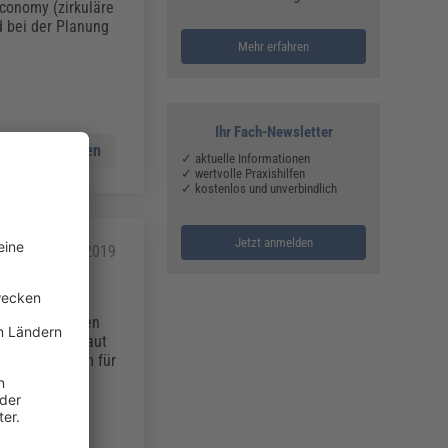
conomy (zirkuläre
 bei der Planung
Mehr erfahren
Ihr Fach-Newsletter
Mehr lesen
✓ aktuelle Informationen
✓ wertvolle Praxishilfen
✓ kostenlos und unverbindlich
Jetzt anmelden
22.02.2019
esundheitlichen
u schützen, baut
ISCODE-System für
e mit, sondern