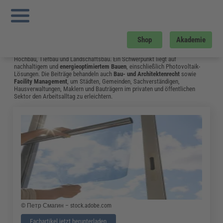
Sie sind hier:
Startseite
»
Fachwissen
»
Bau und Gebäudemanagement
»
Tr
Instandhaltung
»
Seite 11
Bau und Gebäudemanagement
Shop
Akademie
Vom Neubau bis hin zum Umgang mit Bauschäden: Das Fachwissen aus dem
Bereich Bau & Gebäudemanagement unterstützt Fachleute in Bauplanung,
Hochbau, Tiefbau und Landschaftsbau. Ein Schwerpunkt liegt auf
nachhaltigem und
energieoptimiertem Bauen
, einschließlich Photovoltaik-
Lösungen. Die Beiträge behandeln auch
Bau- und Architektenrecht
sowie
Facility Management
, um Städten, Gemeinden, Sachverständigen,
Hausverwaltungen, Maklern und Bauträgern im privaten und öffentlichen
Sektor den Arbeitsalltag zu erleichtern.
© Петр Смагин – stock.adobe.com
Fachartikel jetzt herunterladen