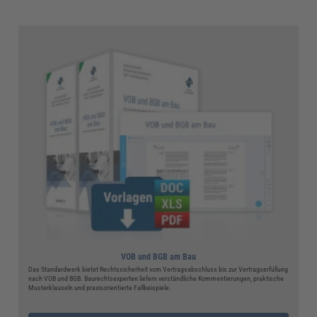
VOB und BGB am Bau
Das Standardwerk bietet Rechtssicherheit vom Vertragsabschluss bis zur Vertragserfüllung
nach VOB und BGB. Baurechtsexperten liefern verständliche Kommentierungen, praktische
Musterklauseln und praxisorientierte Fallbeispiele.