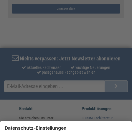
Jetzt anmelden
Nichts verpassen: Jetzt Newsletter abonnieren
aktuelles Fachwissen
wichtige Neuerungen
passgenaues Fachgebiet wählen
Kontakt
Produktlösungen
Sie erreichen uns unter:
FORUM Fachliteratur
AKADEMIE HERKERT
(08233) 38 11 23