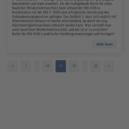
überarbeitet und stark erweitert. Als die maßgebende Norm für einen
baulichen Mindestwärmeschutz kann anhand der DIN 4108 in
Kombination mit der DIN V 18559 eine erfolgreiche Umsetzung des
Gebäudeenergiegesetzes gelingen. Das Beiblatt 2, dass sich explizit mit
Wärmebrücken befasst ist hierfür entscheidend, da damit ein sog.
Gleichwertigkeitsnachweis erbracht werden kann. Was versteht man
unter baulichem Mindestwärmeschutz und wie ist er zu erreichen?
Bietet die DIN 4108-2 praktische Handlungsanweisungen und Vorlagen?
Mehr lesen
<
1
…
10
11
12
…
22
>
2
13
3
14
4
15